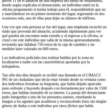
jueves 11 en el almacén de una empresa del barrio de Miralbueno,
donde según explicaba el denunciante, un individuo entró en la
oficina preguntando si tenían trabajo para él, respondiéndole que no
y marchándose en un primer momento del lugar, regresando en dos
ocasiones más, una de ellas para dejar su número de teléfono.
Una vez que esta persona se fue del lugar, una empleada escuchó un
ruido que provenía del almacén, acudiendo rápidamente para ver
qué pasaba sin encontrar nada extraño y al regresar a la oficina, se
cruzó con este individuo que salía de la misma apresuradamente,
revisando que faltaban 750 euros de la caja de caudales y un
medidor laser valorado en 600 euros.
Los indicativos policiales tras realizar batidas por la zona no
localizaron a nadie con las características aportadas por la
trabajadora.
Tan sólo dos días después se recibió una llamada en el CIMACC
091 de un ciudadano que decía estar viendo desde su ventana como
dos individuos forzaban su furgoneta, que había dejado aparcada
justo enfrente y huyendo después con herramienta por valor de 1500
euros, que habían sustraído de su interior. La pareja del denunciante
pudo fotografiar a uno de los presuntos autores, enseñando la
imagen a los agentes que acudieron y reconociendo éstos sin ningún
género de dudas a este individuo por otros ilícitos que había