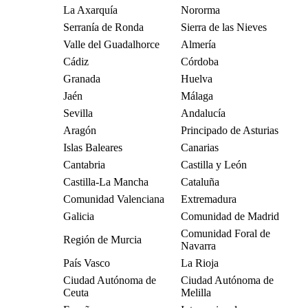
La Axarquía
Nororma
Serranía de Ronda
Sierra de las Nieves
Valle del Guadalhorce
Almería
Cádiz
Córdoba
Granada
Huelva
Jaén
Málaga
Sevilla
Andalucía
Aragón
Principado de Asturias
Islas Baleares
Canarias
Cantabria
Castilla y León
Castilla-La Mancha
Cataluña
Comunidad Valenciana
Extremadura
Galicia
Comunidad de Madrid
Comunidad Foral de
Región de Murcia
Navarra
País Vasco
La Rioja
Ciudad Autónoma de
Ciudad Autónoma de
Ceuta
Melilla