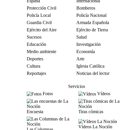
España
Internacional
Protección Civil
Bomberos
Policía Local
Policía Nacional
Guardia Civil
Armada Española
Ejército del Aire
Ejército de Tierra
Sucesos
Salud
Educación
Investigación
Medio ambiente
Economía
Deportes
Arte
Cultura
Iglesia Católica
Reportajes
Noticias del lector
Servicios
Fotos
Vídeos
Encuesta
Tiras cómicas
Vídeos La Noción
Las Columnas