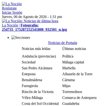
Regístrate
Iniciar Sesión
Jueves, 06 de Agosto de 2026 - 1:31 pm
La Noción
|
Fotografía:
254735_175287252541808_932501_n.jpg
Noticias de Portada
Noticias más leídas
Últimas noticias
Andalucía (provincias)
Política
Sociedad
Málaga capital
San Pedro Alcántara
Marbella
Estepona
Alhaurín de la Torre
Benalmádena
Cártama
Fuengirola
Mijas
Rincón de la Victoria
Torremolinos
Vélez-Málaga
Comarca de Antequera
Costa del Sol Occidental
Guadalteba