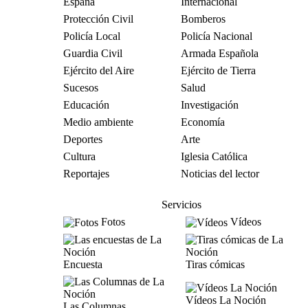
España
Internacional
Protección Civil
Bomberos
Policía Local
Policía Nacional
Guardia Civil
Armada Española
Ejército del Aire
Ejército de Tierra
Sucesos
Salud
Educación
Investigación
Medio ambiente
Economía
Deportes
Arte
Cultura
Iglesia Católica
Reportajes
Noticias del lector
Servicios
Fotos
Vídeos
Encuesta
Tiras cómicas
Vídeos La Noción
Las Columnas