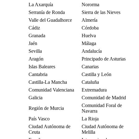
La Axarquía
Nororma
Serranía de Ronda
Sierra de las Nieves
Valle del Guadalhorce
Almería
Cádiz
Córdoba
Granada
Huelva
Jaén
Málaga
Sevilla
Andalucía
Aragón
Principado de Asturias
Islas Baleares
Canarias
Cantabria
Castilla y León
Castilla-La Mancha
Cataluña
Comunidad Valenciana
Extremadura
Galicia
Comunidad de Madrid
Comunidad Foral de
Región de Murcia
Navarra
País Vasco
La Rioja
Ciudad Autónoma de
Ciudad Autónoma de
Ceuta
Melilla