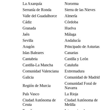
La Axarquía
Nororma
Serranía de Ronda
Sierra de las Nieves
Valle del Guadalhorce
Almería
Cádiz
Córdoba
Granada
Huelva
Jaén
Málaga
Sevilla
Andalucía
Aragón
Principado de Asturias
Islas Baleares
Canarias
Cantabria
Castilla y León
Castilla-La Mancha
Cataluña
Comunidad Valenciana
Extremadura
Galicia
Comunidad de Madrid
Comunidad Foral de
Región de Murcia
Navarra
País Vasco
La Rioja
Ciudad Autónoma de
Ciudad Autónoma de
Ceuta
Melilla