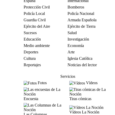
España
Internacional
Protección Civil
Bomberos
Policía Local
Policía Nacional
Guardia Civil
Armada Española
Ejército del Aire
Ejército de Tierra
Sucesos
Salud
Educación
Investigación
Medio ambiente
Economía
Deportes
Arte
Cultura
Iglesia Católica
Reportajes
Noticias del lector
Servicios
Fotos
Vídeos
Encuesta
Tiras cómicas
Vídeos La Noción
Las Columnas