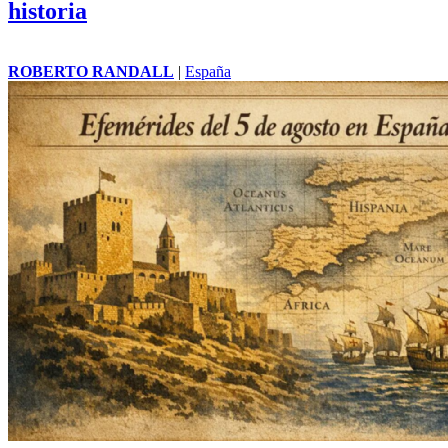
historia
ROBERTO RANDALL
|
España