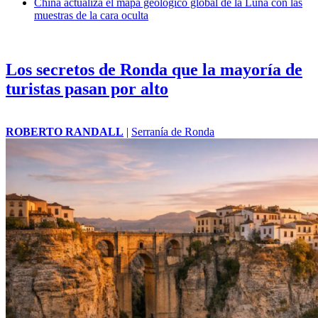
China actualiza el mapa geológico global de la Luna con las
muestras de la cara oculta
Los secretos de Ronda que la mayoría de
turistas pasan por alto
ROBERTO RANDALL
|
Serranía de Ronda