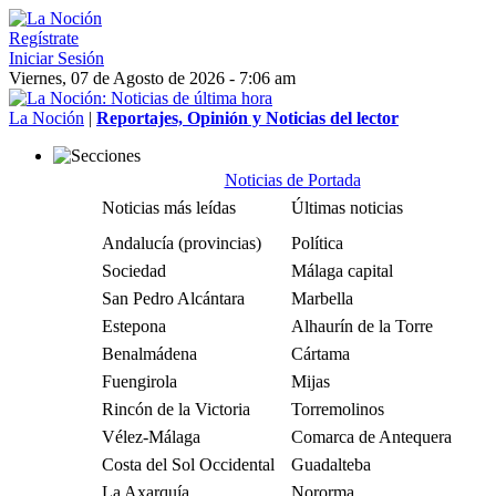
Regístrate
Iniciar Sesión
Viernes, 07 de Agosto de 2026 - 7:06 am
La Noción
|
Reportajes, Opinión y Noticias del lector
Noticias de Portada
Noticias más leídas
Últimas noticias
Andalucía (provincias)
Política
Sociedad
Málaga capital
San Pedro Alcántara
Marbella
Estepona
Alhaurín de la Torre
Benalmádena
Cártama
Fuengirola
Mijas
Rincón de la Victoria
Torremolinos
Vélez-Málaga
Comarca de Antequera
Costa del Sol Occidental
Guadalteba
La Axarquía
Nororma