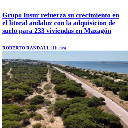
Grupo Insur refuerza su crecimiento en
el litoral andaluz con la adquisición de
suelo para 233 viviendas en Mazagón
ROBERTO RANDALL
|
Huelva