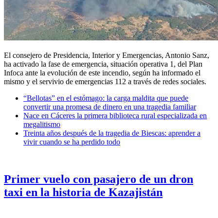
El consejero de Presidencia, Interior y Emergencias, Antonio Sanz,
ha activado la fase de emergencia, situación operativa 1, del Plan
Infoca ante la evolución de este incendio, según ha informado el
mismo y el servivio de emergencias 112 a través de redes sociales.
“Bellotas” en el estómago: la carga maldita que puede
convertir una promesa de dinero en una tragedia familiar
Nace en Cáceres la primera biblioteca rural especializada en
megalitismo
Treinta años después de la tragedia de Biescas: aprender a
vivir cuando se ha perdido todo
Primer vuelo con pasajero de un dron
taxi en la historia de Kazajistán