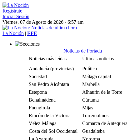
Regístrate
Iniciar Sesión
Viernes, 07 de Agosto de 2026 - 6:57 am
La Noción
|
EFE
Noticias de Portada
Noticias más leídas
Últimas noticias
Andalucía (provincias)
Política
Sociedad
Málaga capital
San Pedro Alcántara
Marbella
Estepona
Alhaurín de la Torre
Benalmádena
Cártama
Fuengirola
Mijas
Rincón de la Victoria
Torremolinos
Vélez-Málaga
Comarca de Antequera
Costa del Sol Occidental
Guadalteba
La Axarquía
Nororma