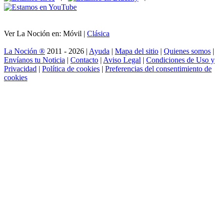
Ver La Noción en: Móvil |
Clásica
La Noción ®
2011 - 2026 |
Ayuda
|
Mapa del sitio
|
Quienes somos
|
Envíanos tu Noticia
|
Contacto
|
Aviso Legal
|
Condiciones de Uso y
Privacidad
|
Política de cookies
|
Preferencias del consentimiento de
cookies