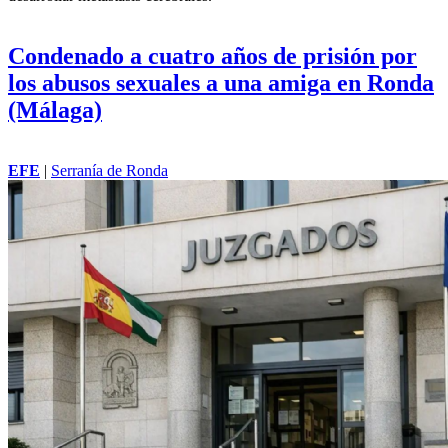
Condenado a cuatro años de prisión por
los abusos sexuales a una amiga en Ronda
(Málaga)
EFE
|
Serranía de Ronda