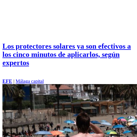
Los protectores solares ya son efectivos a
los cinco minutos de aplicarlos, según
expertos
EFE
|
Málaga capital