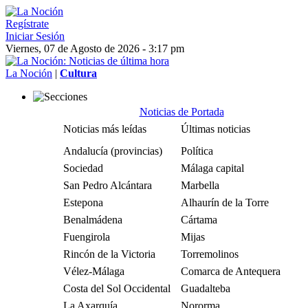
Regístrate
Iniciar Sesión
Viernes, 07 de Agosto de 2026 - 3:17 pm
La Noción
|
Cultura
Noticias de Portada
Noticias más leídas
Últimas noticias
Andalucía (provincias)
Política
Sociedad
Málaga capital
San Pedro Alcántara
Marbella
Estepona
Alhaurín de la Torre
Benalmádena
Cártama
Fuengirola
Mijas
Rincón de la Victoria
Torremolinos
Vélez-Málaga
Comarca de Antequera
Costa del Sol Occidental
Guadalteba
La Axarquía
Nororma