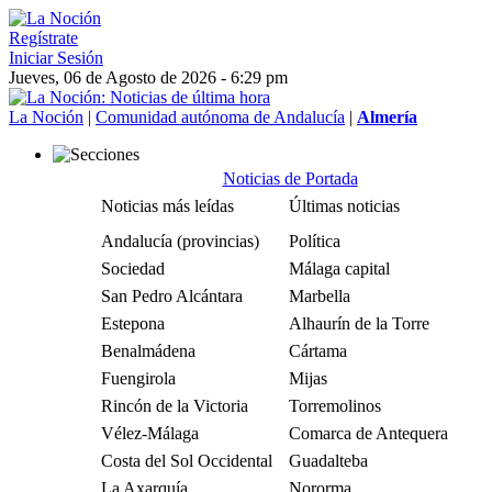
Regístrate
Iniciar Sesión
Jueves, 06 de Agosto de 2026 - 6:29 pm
La Noción
|
Comunidad autónoma de Andalucía
|
Almería
Noticias de Portada
Noticias más leídas
Últimas noticias
Andalucía (provincias)
Política
Sociedad
Málaga capital
San Pedro Alcántara
Marbella
Estepona
Alhaurín de la Torre
Benalmádena
Cártama
Fuengirola
Mijas
Rincón de la Victoria
Torremolinos
Vélez-Málaga
Comarca de Antequera
Costa del Sol Occidental
Guadalteba
La Axarquía
Nororma