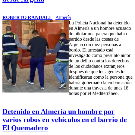
ROBERTO RANDALL
|
Almería
La Policía Nacional ha detenido
en Almería a un hombre acusado
de pilotar una patera que había
partido desde las costas de
Argelia con diez personas a
bordo. El arrestado está
investigado como presunto autor
de un delito contra los derechos
de los ciudadanos extranjeros,
después de que los agentes lo
identificaran como la persona que
habría gobernado la embarcación
durante una travesía de unas 18
horas por el Mediterráneo.
Detenido en Almería un hombre por
varios robos en vehículos en el barrio de
El Quemadero