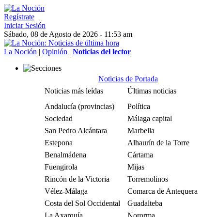
Regístrate
Iniciar Sesión
Sábado, 08 de Agosto de 2026 - 11:53 am
La Noción
|
Opinión
|
Noticias del lector
Noticias de Portada
Noticias más leídas
Últimas noticias
Andalucía (provincias)
Política
Sociedad
Málaga capital
San Pedro Alcántara
Marbella
Estepona
Alhaurín de la Torre
Benalmádena
Cártama
Fuengirola
Mijas
Rincón de la Victoria
Torremolinos
Vélez-Málaga
Comarca de Antequera
Costa del Sol Occidental
Guadalteba
La Axarquía
Nororma