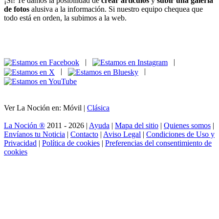
¡Sí! Te damos la posibilidad de
crear artículos
y
subir una galería
de fotos
alusiva a la información. Si nuestro equipo chequea que
todo está en orden, la subimos a la web.
|
|
|
|
Ver La Noción en: Móvil |
Clásica
La Noción ®
2011 - 2026 |
Ayuda
|
Mapa del sitio
|
Quienes somos
|
Envíanos tu Noticia
|
Contacto
|
Aviso Legal
|
Condiciones de Uso y
Privacidad
|
Política de cookies
|
Preferencias del consentimiento de
cookies