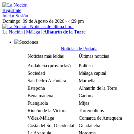
Regístrate
Iniciar Sesión
Domingo, 09 de Agosto de 2026 - 4:29 pm
La Noción
|
Málaga
|
Alhaurín de la Torre
Noticias de Portada
Noticias más leídas
Últimas noticias
Andalucía (provincias)
Política
Sociedad
Málaga capital
San Pedro Alcántara
Marbella
Estepona
Alhaurín de la Torre
Benalmádena
Cártama
Fuengirola
Mijas
Rincón de la Victoria
Torremolinos
Vélez-Málaga
Comarca de Antequera
Costa del Sol Occidental
Guadalteba
La Axarquía
Nororma