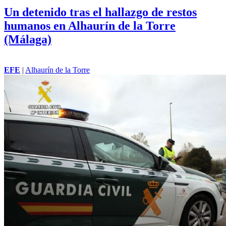
Un detenido tras el hallazgo de restos
humanos en Alhaurín de la Torre
(Málaga)
EFE
|
Alhaurín de la Torre