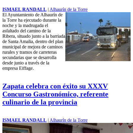
ISMAEL RANDALL
|
Alhaurín de la Torre
El Ayuntamiento de Alhaurín de
la Torre ha ejecutado durante la
noche y la madrugada el
asfaltado del camino de la
Ribera, situado junto a la barriada
de Santa Amalia, dentro del plan
municipal de mejora de caminos
rurales y tramos de carreteras
secundarias que se desarrolla
desde junio a través de la
empresa Eiffage.
Zapata celebra con éxito su XXXV
Concurso Gastronómico, referente
culinario de la provincia
ISMAEL RANDALL
|
Alhaurín de la Torre