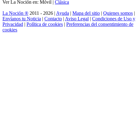
Ver La Noción en: Móvil |
Clásica
La Noción ®
2011 - 2026 |
Ayuda
|
Mapa del sitio
|
Quienes somos
|
Envíanos tu Noticia
|
Contacto
|
Aviso Legal
|
Condiciones de Uso y
Privacidad
|
Política de cookies
|
Preferencias del consentimiento de
cookies