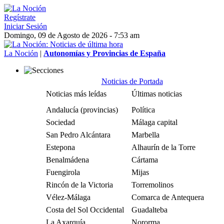
Regístrate
Iniciar Sesión
Domingo, 09 de Agosto de 2026 - 7:53 am
La Noción
|
Autonomías y Provincias de España
Noticias de Portada
Noticias más leídas
Últimas noticias
Andalucía (provincias)
Política
Sociedad
Málaga capital
San Pedro Alcántara
Marbella
Estepona
Alhaurín de la Torre
Benalmádena
Cártama
Fuengirola
Mijas
Rincón de la Victoria
Torremolinos
Vélez-Málaga
Comarca de Antequera
Costa del Sol Occidental
Guadalteba
La Axarquía
Nororma