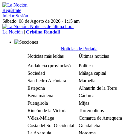
Regístrate
Iniciar Sesión
Sábado, 08 de Agosto de 2026 - 1:15 am
La Noción
|
Cristina Randall
Noticias de Portada
Noticias más leídas
Últimas noticias
Andalucía (provincias)
Política
Sociedad
Málaga capital
San Pedro Alcántara
Marbella
Estepona
Alhaurín de la Torre
Benalmádena
Cártama
Fuengirola
Mijas
Rincón de la Victoria
Torremolinos
Vélez-Málaga
Comarca de Antequera
Costa del Sol Occidental
Guadalteba
La Axarquía
Nororma