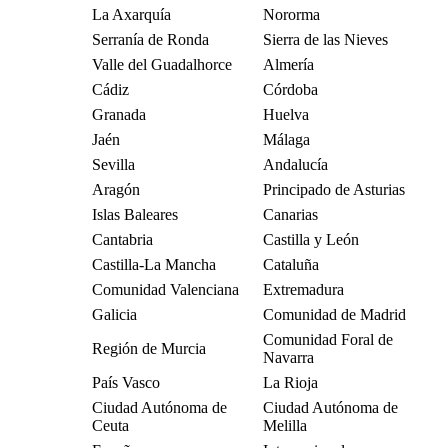
La Axarquía
Nororma
Serranía de Ronda
Sierra de las Nieves
Valle del Guadalhorce
Almería
Cádiz
Córdoba
Granada
Huelva
Jaén
Málaga
Sevilla
Andalucía
Aragón
Principado de Asturias
Islas Baleares
Canarias
Cantabria
Castilla y León
Castilla-La Mancha
Cataluña
Comunidad Valenciana
Extremadura
Galicia
Comunidad de Madrid
Comunidad Foral de
Región de Murcia
Navarra
País Vasco
La Rioja
Ciudad Autónoma de
Ciudad Autónoma de
Ceuta
Melilla