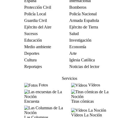
España
Internacional
Protección Civil
Bomberos
Policía Local
Policía Nacional
Guardia Civil
Armada Española
Ejército del Aire
Ejército de Tierra
Sucesos
Salud
Educación
Investigación
Medio ambiente
Economía
Deportes
Arte
Cultura
Iglesia Católica
Reportajes
Noticias del lector
Servicios
Fotos
Vídeos
Encuesta
Tiras cómicas
Vídeos La Noción
Las Columnas