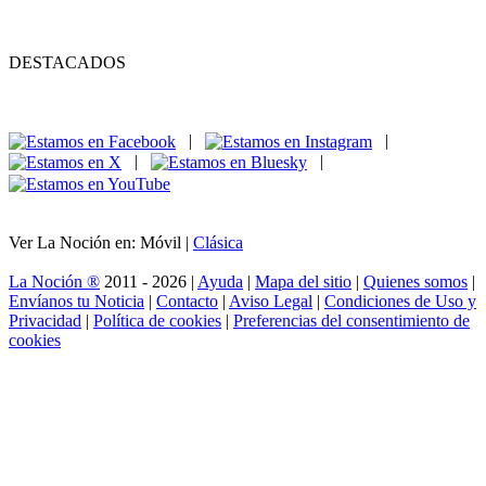
DESTACADOS
|
|
|
|
Ver La Noción en: Móvil |
Clásica
La Noción ®
2011 - 2026 |
Ayuda
|
Mapa del sitio
|
Quienes somos
|
Envíanos tu Noticia
|
Contacto
|
Aviso Legal
|
Condiciones de Uso y
Privacidad
|
Política de cookies
|
Preferencias del consentimiento de
cookies