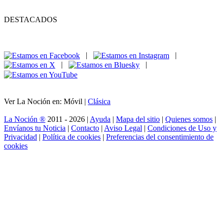
DESTACADOS
|
|
|
|
Ver La Noción en: Móvil |
Clásica
La Noción ®
2011 - 2026 |
Ayuda
|
Mapa del sitio
|
Quienes somos
|
Envíanos tu Noticia
|
Contacto
|
Aviso Legal
|
Condiciones de Uso y
Privacidad
|
Política de cookies
|
Preferencias del consentimiento de
cookies