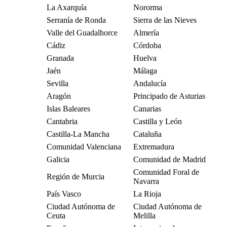
La Axarquía
Nororma
Serranía de Ronda
Sierra de las Nieves
Valle del Guadalhorce
Almería
Cádiz
Córdoba
Granada
Huelva
Jaén
Málaga
Sevilla
Andalucía
Aragón
Principado de Asturias
Islas Baleares
Canarias
Cantabria
Castilla y León
Castilla-La Mancha
Cataluña
Comunidad Valenciana
Extremadura
Galicia
Comunidad de Madrid
Comunidad Foral de
Región de Murcia
Navarra
País Vasco
La Rioja
Ciudad Autónoma de
Ciudad Autónoma de
Ceuta
Melilla