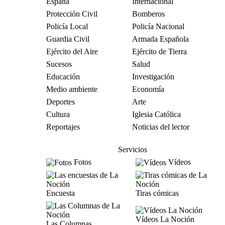
España
Internacional
Protección Civil
Bomberos
Policía Local
Policía Nacional
Guardia Civil
Armada Española
Ejército del Aire
Ejército de Tierra
Sucesos
Salud
Educación
Investigación
Medio ambiente
Economía
Deportes
Arte
Cultura
Iglesia Católica
Reportajes
Noticias del lector
Servicios
Fotos
Vídeos
Encuesta
Tiras cómicas
Vídeos La Noción
Las Columnas