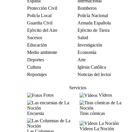
España
Internacional
Protección Civil
Bomberos
Policía Local
Policía Nacional
Guardia Civil
Armada Española
Ejército del Aire
Ejército de Tierra
Sucesos
Salud
Educación
Investigación
Medio ambiente
Economía
Deportes
Arte
Cultura
Iglesia Católica
Reportajes
Noticias del lector
Servicios
Fotos
Vídeos
Encuesta
Tiras cómicas
Vídeos La Noción
Las Columnas