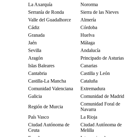
La Axarquía
Nororma
Serranía de Ronda
Sierra de las Nieves
Valle del Guadalhorce
Almería
Cádiz
Córdoba
Granada
Huelva
Jaén
Málaga
Sevilla
Andalucía
Aragón
Principado de Asturias
Islas Baleares
Canarias
Cantabria
Castilla y León
Castilla-La Mancha
Cataluña
Comunidad Valenciana
Extremadura
Galicia
Comunidad de Madrid
Comunidad Foral de
Región de Murcia
Navarra
País Vasco
La Rioja
Ciudad Autónoma de
Ciudad Autónoma de
Ceuta
Melilla