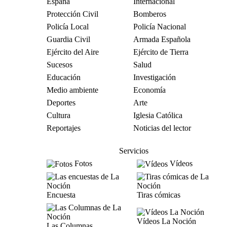
España
Internacional
Protección Civil
Bomberos
Policía Local
Policía Nacional
Guardia Civil
Armada Española
Ejército del Aire
Ejército de Tierra
Sucesos
Salud
Educación
Investigación
Medio ambiente
Economía
Deportes
Arte
Cultura
Iglesia Católica
Reportajes
Noticias del lector
Servicios
Fotos
Vídeos
Encuesta
Tiras cómicas
Vídeos La Noción
Las Columnas