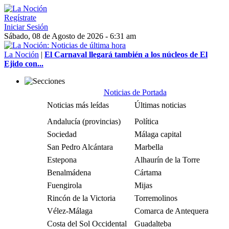
Regístrate
Iniciar Sesión
Sábado, 08 de Agosto de 2026 - 6:31 am
La Noción
|
El Carnaval llegará también a los núcleos de El
Ejido con...
Noticias de Portada
Noticias más leídas
Últimas noticias
Andalucía (provincias)
Política
Sociedad
Málaga capital
San Pedro Alcántara
Marbella
Estepona
Alhaurín de la Torre
Benalmádena
Cártama
Fuengirola
Mijas
Rincón de la Victoria
Torremolinos
Vélez-Málaga
Comarca de Antequera
Costa del Sol Occidental
Guadalteba