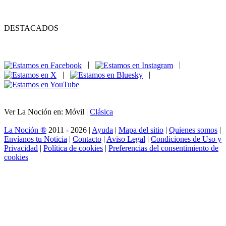
DESTACADOS
|
|
|
|
Ver La Noción en: Móvil |
Clásica
La Noción ®
2011 - 2026 |
Ayuda
|
Mapa del sitio
|
Quienes somos
|
Envíanos tu Noticia
|
Contacto
|
Aviso Legal
|
Condiciones de Uso y
Privacidad
|
Política de cookies
|
Preferencias del consentimiento de
cookies