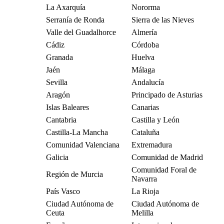
La Axarquía
Nororma
Serranía de Ronda
Sierra de las Nieves
Valle del Guadalhorce
Almería
Cádiz
Córdoba
Granada
Huelva
Jaén
Málaga
Sevilla
Andalucía
Aragón
Principado de Asturias
Islas Baleares
Canarias
Cantabria
Castilla y León
Castilla-La Mancha
Cataluña
Comunidad Valenciana
Extremadura
Galicia
Comunidad de Madrid
Comunidad Foral de
Región de Murcia
Navarra
País Vasco
La Rioja
Ciudad Autónoma de
Ciudad Autónoma de
Ceuta
Melilla