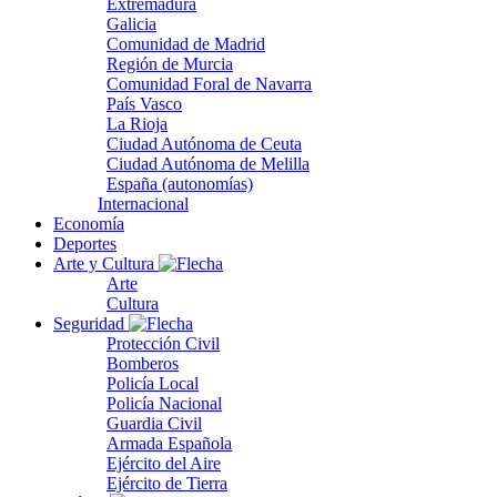
Extremadura
Galicia
Comunidad de Madrid
Región de Murcia
Comunidad Foral de Navarra
País Vasco
La Rioja
Ciudad Autónoma de Ceuta
Ciudad Autónoma de Melilla
España (autonomías)
Internacional
Economía
Deportes
Arte y Cultura
Arte
Cultura
Seguridad
Protección Civil
Bomberos
Policía Local
Policía Nacional
Guardia Civil
Armada Española
Ejército del Aire
Ejército de Tierra