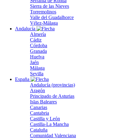
Serranía de Ronda
Sierra de las Nieves
Torremolinos
Valle del Guadalhorce
Vélez-Málaga
Andalucía
Almería
Cádiz
Córdoba
Granada
Huelva
Jaén
Málaga
Sevilla
España
Andalucía (provincias)
Aragón
Principado de Asturias
Islas Baleares
Canarias
Cantabria
Castilla y León
Castilla-La Mancha
Cataluña
Comunidad Valenciana