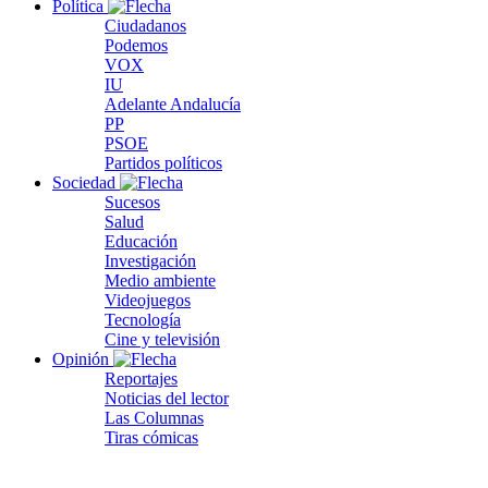
Política
Ciudadanos
Podemos
VOX
IU
Adelante Andalucía
PP
PSOE
Partidos políticos
Sociedad
Sucesos
Salud
Educación
Investigación
Medio ambiente
Videojuegos
Tecnología
Cine y televisión
Opinión
Reportajes
Noticias del lector
Las Columnas
Tiras cómicas