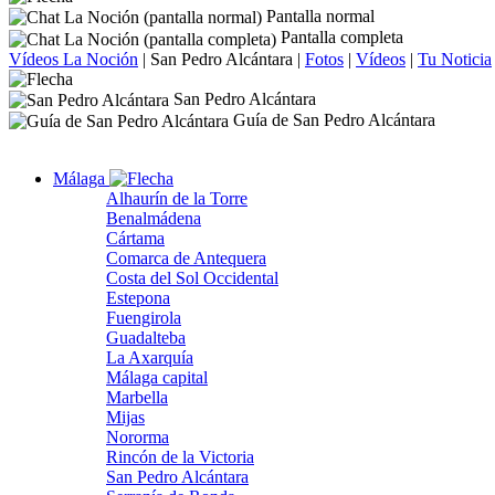
Pantalla normal
Pantalla completa
Vídeos La Noción
|
San Pedro Alcántara
|
Fotos
|
Vídeos
|
Tu Noticia
San Pedro Alcántara
Guía de San Pedro Alcántara
Málaga
Alhaurín de la Torre
Benalmádena
Cártama
Comarca de Antequera
Costa del Sol Occidental
Estepona
Fuengirola
Guadalteba
La Axarquía
Málaga capital
Marbella
Mijas
Nororma
Rincón de la Victoria
San Pedro Alcántara