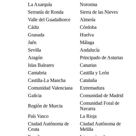
La Axarquía
Nororma
Serranía de Ronda
Sierra de las Nieves
Valle del Guadalhorce
Almería
Cádiz
Córdoba
Granada
Huelva
Jaén
Málaga
Sevilla
Andalucía
Aragón
Principado de Asturias
Islas Baleares
Canarias
Cantabria
Castilla y León
Castilla-La Mancha
Cataluña
Comunidad Valenciana
Extremadura
Galicia
Comunidad de Madrid
Comunidad Foral de
Región de Murcia
Navarra
País Vasco
La Rioja
Ciudad Autónoma de
Ciudad Autónoma de
Ceuta
Melilla