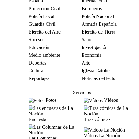
España
Internacional
Protección Civil
Bomberos
Policía Local
Policía Nacional
Guardia Civil
Armada Española
Ejército del Aire
Ejército de Tierra
Sucesos
Salud
Educación
Investigación
Medio ambiente
Economía
Deportes
Arte
Cultura
Iglesia Católica
Reportajes
Noticias del lector
Servicios
Fotos
Vídeos
Encuesta
Tiras cómicas
Vídeos La Noción
Las Columnas