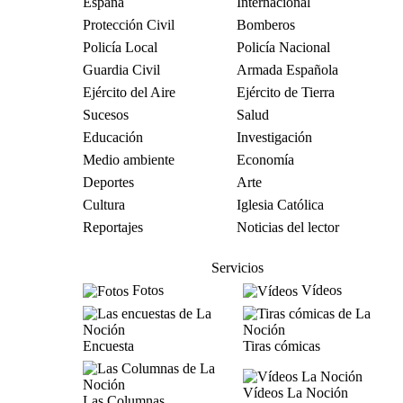
España
Internacional
Protección Civil
Bomberos
Policía Local
Policía Nacional
Guardia Civil
Armada Española
Ejército del Aire
Ejército de Tierra
Sucesos
Salud
Educación
Investigación
Medio ambiente
Economía
Deportes
Arte
Cultura
Iglesia Católica
Reportajes
Noticias del lector
Servicios
Fotos
Vídeos
Encuesta
Tiras cómicas
Vídeos La Noción
Las Columnas