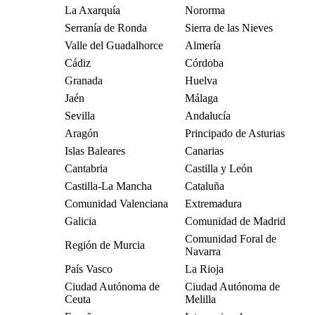
La Axarquía
Nororma
Serranía de Ronda
Sierra de las Nieves
Valle del Guadalhorce
Almería
Cádiz
Córdoba
Granada
Huelva
Jaén
Málaga
Sevilla
Andalucía
Aragón
Principado de Asturias
Islas Baleares
Canarias
Cantabria
Castilla y León
Castilla-La Mancha
Cataluña
Comunidad Valenciana
Extremadura
Galicia
Comunidad de Madrid
Comunidad Foral de
Región de Murcia
Navarra
País Vasco
La Rioja
Ciudad Autónoma de
Ciudad Autónoma de
Ceuta
Melilla