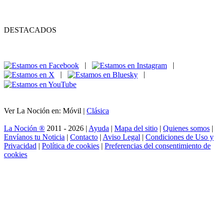
DESTACADOS
|
|
|
|
Ver La Noción en: Móvil |
Clásica
La Noción ®
2011 - 2026 |
Ayuda
|
Mapa del sitio
|
Quienes somos
|
Envíanos tu Noticia
|
Contacto
|
Aviso Legal
|
Condiciones de Uso y
Privacidad
|
Política de cookies
|
Preferencias del consentimiento de
cookies