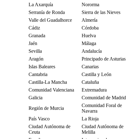
La Axarquía
Nororma
Serranía de Ronda
Sierra de las Nieves
Valle del Guadalhorce
Almería
Cádiz
Córdoba
Granada
Huelva
Jaén
Málaga
Sevilla
Andalucía
Aragón
Principado de Asturias
Islas Baleares
Canarias
Cantabria
Castilla y León
Castilla-La Mancha
Cataluña
Comunidad Valenciana
Extremadura
Galicia
Comunidad de Madrid
Comunidad Foral de
Región de Murcia
Navarra
País Vasco
La Rioja
Ciudad Autónoma de
Ciudad Autónoma de
Ceuta
Melilla