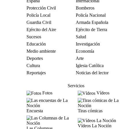
España
Internacional
Protección Civil
Bomberos
Policía Local
Policía Nacional
Guardia Civil
Armada Española
Ejército del Aire
Ejército de Tierra
Sucesos
Salud
Educación
Investigación
Medio ambiente
Economía
Deportes
Arte
Cultura
Iglesia Católica
Reportajes
Noticias del lector
Servicios
Fotos
Vídeos
Encuesta
Tiras cómicas
Vídeos La Noción
Las Columnas