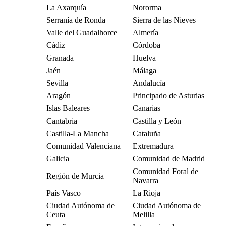
La Axarquía
Nororma
Serranía de Ronda
Sierra de las Nieves
Valle del Guadalhorce
Almería
Cádiz
Córdoba
Granada
Huelva
Jaén
Málaga
Sevilla
Andalucía
Aragón
Principado de Asturias
Islas Baleares
Canarias
Cantabria
Castilla y León
Castilla-La Mancha
Cataluña
Comunidad Valenciana
Extremadura
Galicia
Comunidad de Madrid
Comunidad Foral de
Región de Murcia
Navarra
País Vasco
La Rioja
Ciudad Autónoma de
Ciudad Autónoma de
Ceuta
Melilla