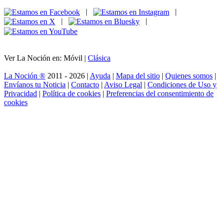
|
|
|
|
Ver La Noción en: Móvil |
Clásica
La Noción ®
2011 - 2026 |
Ayuda
|
Mapa del sitio
|
Quienes somos
|
Envíanos tu Noticia
|
Contacto
|
Aviso Legal
|
Condiciones de Uso y
Privacidad
|
Política de cookies
|
Preferencias del consentimiento de
cookies