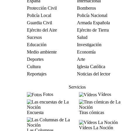
España
Internacional
Protección Civil
Bomberos
Policía Local
Policía Nacional
Guardia Civil
Armada Española
Ejército del Aire
Ejército de Tierra
Sucesos
Salud
Educación
Investigación
Medio ambiente
Economía
Deportes
Arte
Cultura
Iglesia Católica
Reportajes
Noticias del lector
Servicios
Fotos
Vídeos
Encuesta
Tiras cómicas
Vídeos La Noción
Las Columnas