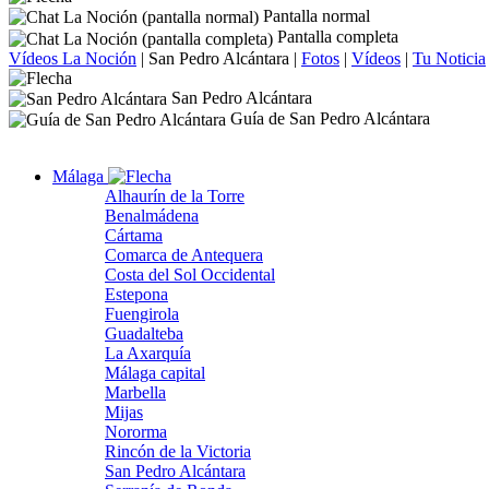
Pantalla normal
Pantalla completa
Vídeos La Noción
|
San Pedro Alcántara
|
Fotos
|
Vídeos
|
Tu Noticia
San Pedro Alcántara
Guía de San Pedro Alcántara
Málaga
Alhaurín de la Torre
Benalmádena
Cártama
Comarca de Antequera
Costa del Sol Occidental
Estepona
Fuengirola
Guadalteba
La Axarquía
Málaga capital
Marbella
Mijas
Nororma
Rincón de la Victoria
San Pedro Alcántara