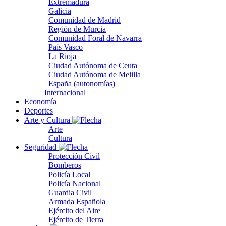
Extremadura
Galicia
Comunidad de Madrid
Región de Murcia
Comunidad Foral de Navarra
País Vasco
La Rioja
Ciudad Autónoma de Ceuta
Ciudad Autónoma de Melilla
España (autonomías)
Internacional
Economía
Deportes
Arte y Cultura
Arte
Cultura
Seguridad
Protección Civil
Bomberos
Policía Local
Policía Nacional
Guardia Civil
Armada Española
Ejército del Aire
Ejército de Tierra