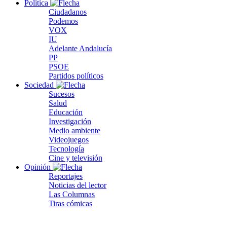
Política
Ciudadanos
Podemos
VOX
IU
Adelante Andalucía
PP
PSOE
Partidos políticos
Sociedad
Sucesos
Salud
Educación
Investigación
Medio ambiente
Videojuegos
Tecnología
Cine y televisión
Opinión
Reportajes
Noticias del lector
Las Columnas
Tiras cómicas