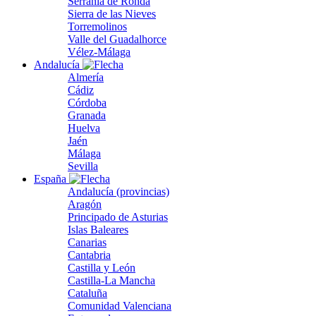
Serranía de Ronda
Sierra de las Nieves
Torremolinos
Valle del Guadalhorce
Vélez-Málaga
Andalucía
Almería
Cádiz
Córdoba
Granada
Huelva
Jaén
Málaga
Sevilla
España
Andalucía (provincias)
Aragón
Principado de Asturias
Islas Baleares
Canarias
Cantabria
Castilla y León
Castilla-La Mancha
Cataluña
Comunidad Valenciana