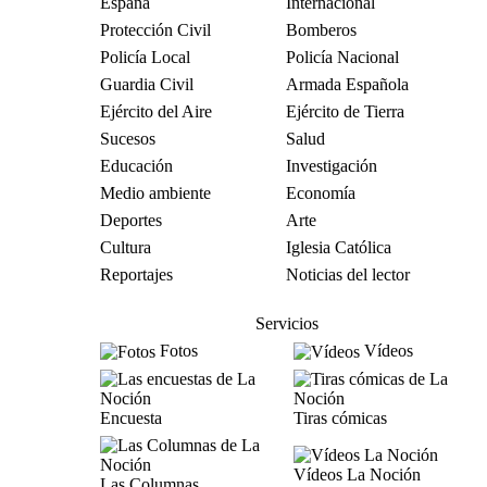
España
Internacional
Protección Civil
Bomberos
Policía Local
Policía Nacional
Guardia Civil
Armada Española
Ejército del Aire
Ejército de Tierra
Sucesos
Salud
Educación
Investigación
Medio ambiente
Economía
Deportes
Arte
Cultura
Iglesia Católica
Reportajes
Noticias del lector
Servicios
Fotos
Vídeos
Encuesta
Tiras cómicas
Vídeos La Noción
Las Columnas