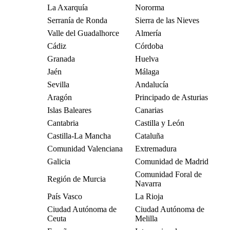
La Axarquía
Nororma
Serranía de Ronda
Sierra de las Nieves
Valle del Guadalhorce
Almería
Cádiz
Córdoba
Granada
Huelva
Jaén
Málaga
Sevilla
Andalucía
Aragón
Principado de Asturias
Islas Baleares
Canarias
Cantabria
Castilla y León
Castilla-La Mancha
Cataluña
Comunidad Valenciana
Extremadura
Galicia
Comunidad de Madrid
Comunidad Foral de
Región de Murcia
Navarra
País Vasco
La Rioja
Ciudad Autónoma de
Ciudad Autónoma de
Ceuta
Melilla