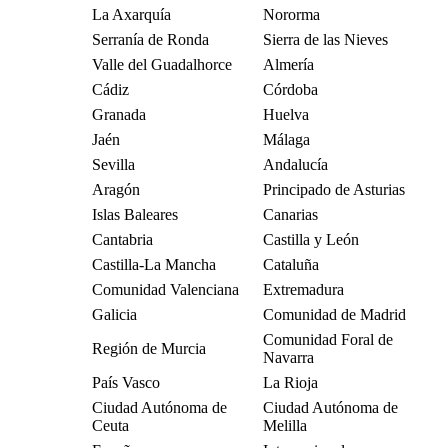
La Axarquía
Nororma
Serranía de Ronda
Sierra de las Nieves
Valle del Guadalhorce
Almería
Cádiz
Córdoba
Granada
Huelva
Jaén
Málaga
Sevilla
Andalucía
Aragón
Principado de Asturias
Islas Baleares
Canarias
Cantabria
Castilla y León
Castilla-La Mancha
Cataluña
Comunidad Valenciana
Extremadura
Galicia
Comunidad de Madrid
Comunidad Foral de
Región de Murcia
Navarra
País Vasco
La Rioja
Ciudad Autónoma de
Ciudad Autónoma de
Ceuta
Melilla