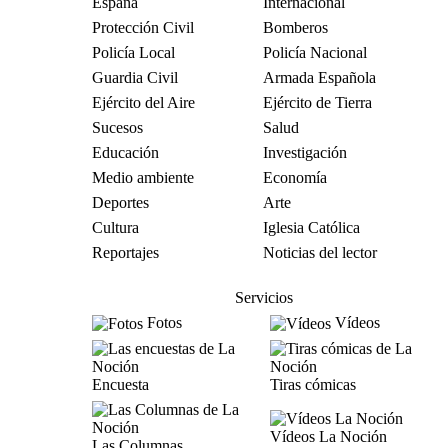
España
Internacional
Protección Civil
Bomberos
Policía Local
Policía Nacional
Guardia Civil
Armada Española
Ejército del Aire
Ejército de Tierra
Sucesos
Salud
Educación
Investigación
Medio ambiente
Economía
Deportes
Arte
Cultura
Iglesia Católica
Reportajes
Noticias del lector
Servicios
Fotos
Vídeos
Encuesta
Tiras cómicas
Vídeos La Noción
Las Columnas