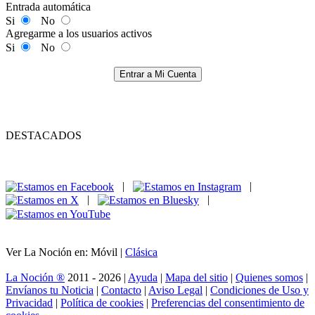
Entrada automática
Si
No
Agregarme a los usuarios activos
Si
No
Entrar a Mi Cuenta
DESTACADOS
|
|
|
|
Ver La Noción en: Móvil |
Clásica
La Noción ®
2011 - 2026 |
Ayuda
|
Mapa del sitio
|
Quienes somos
|
Envíanos tu Noticia
|
Contacto
|
Aviso Legal
|
Condiciones de Uso y
Privacidad
|
Política de cookies
|
Preferencias del consentimiento de