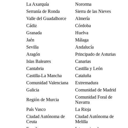
La Axarquía
Nororma
Serranía de Ronda
Sierra de las Nieves
Valle del Guadalhorce
Almería
Cádiz
Córdoba
Granada
Huelva
Jaén
Málaga
Sevilla
Andalucía
Aragón
Principado de Asturias
Islas Baleares
Canarias
Cantabria
Castilla y León
Castilla-La Mancha
Cataluña
Comunidad Valenciana
Extremadura
Galicia
Comunidad de Madrid
Comunidad Foral de
Región de Murcia
Navarra
País Vasco
La Rioja
Ciudad Autónoma de
Ciudad Autónoma de
Ceuta
Melilla