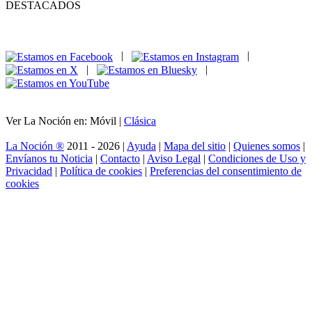
DESTACADOS
|
|
|
|
Ver La Noción en: Móvil |
Clásica
La Noción ®
2011 - 2026 |
Ayuda
|
Mapa del sitio
|
Quienes somos
|
Envíanos tu Noticia
|
Contacto
|
Aviso Legal
|
Condiciones de Uso y
Privacidad
|
Política de cookies
|
Preferencias del consentimiento de
cookies