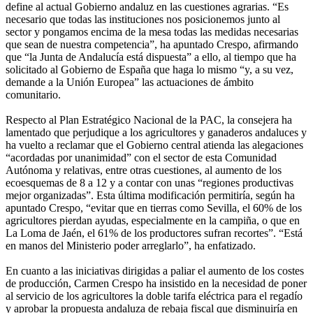
define al actual Gobierno andaluz en las cuestiones agrarias. “Es
necesario que todas las instituciones nos posicionemos junto al
sector y pongamos encima de la mesa todas las medidas necesarias
que sean de nuestra competencia”, ha apuntado Crespo, afirmando
que “la Junta de Andalucía está dispuesta” a ello, al tiempo que ha
solicitado al Gobierno de España que haga lo mismo “y, a su vez,
demande a la Unión Europea” las actuaciones de ámbito
comunitario.
Respecto al Plan Estratégico Nacional de la PAC, la consejera ha
lamentado que perjudique a los agricultores y ganaderos andaluces y
ha vuelto a reclamar que el Gobierno central atienda las alegaciones
“acordadas por unanimidad” con el sector de esta Comunidad
Autónoma y relativas, entre otras cuestiones, al aumento de los
ecoesquemas de 8 a 12 y a contar con unas “regiones productivas
mejor organizadas”. Esta última modificación permitiría, según ha
apuntado Crespo, “evitar que en tierras como Sevilla, el 60% de los
agricultores pierdan ayudas, especialmente en la campiña, o que en
La Loma de Jaén, el 61% de los productores sufran recortes”. “Está
en manos del Ministerio poder arreglarlo”, ha enfatizado.
En cuanto a las iniciativas dirigidas a paliar el aumento de los costes
de producción, Carmen Crespo ha insistido en la necesidad de poner
al servicio de los agricultores la doble tarifa eléctrica para el regadío
y aprobar la propuesta andaluza de rebaja fiscal que disminuiría en