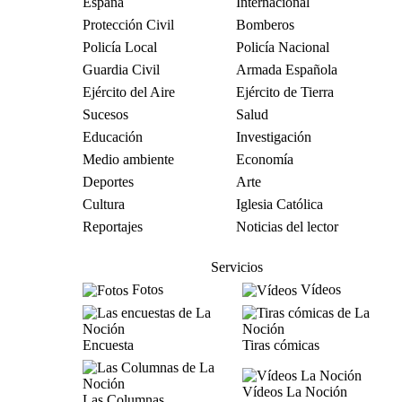
España
Internacional
Protección Civil
Bomberos
Policía Local
Policía Nacional
Guardia Civil
Armada Española
Ejército del Aire
Ejército de Tierra
Sucesos
Salud
Educación
Investigación
Medio ambiente
Economía
Deportes
Arte
Cultura
Iglesia Católica
Reportajes
Noticias del lector
Servicios
Fotos
Vídeos
Encuesta
Tiras cómicas
Vídeos La Noción
Las Columnas