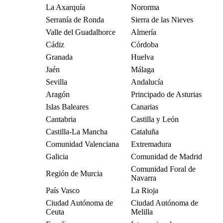
La Axarquía
Nororma
Serranía de Ronda
Sierra de las Nieves
Valle del Guadalhorce
Almería
Cádiz
Córdoba
Granada
Huelva
Jaén
Málaga
Sevilla
Andalucía
Aragón
Principado de Asturias
Islas Baleares
Canarias
Cantabria
Castilla y León
Castilla-La Mancha
Cataluña
Comunidad Valenciana
Extremadura
Galicia
Comunidad de Madrid
Comunidad Foral de
Región de Murcia
Navarra
País Vasco
La Rioja
Ciudad Autónoma de
Ciudad Autónoma de
Ceuta
Melilla