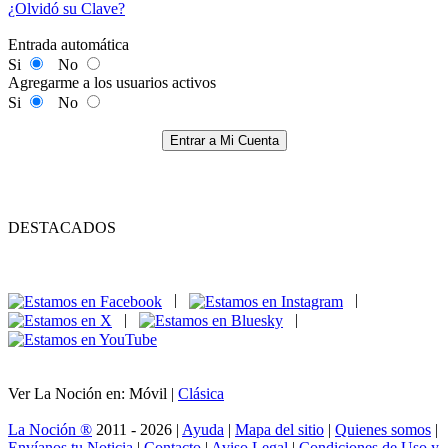
¿Olvidó su Clave?
Entrada automática
Si
No
Agregarme a los usuarios activos
Si
No
Entrar a Mi Cuenta
DESTACADOS
|
|
|
|
Ver La Noción en: Móvil |
Clásica
La Noción ®
2011 - 2026 |
Ayuda
|
Mapa del sitio
|
Quienes somos
|
Envíanos tu Noticia
|
Contacto
|
Aviso Legal
|
Condiciones de Uso y