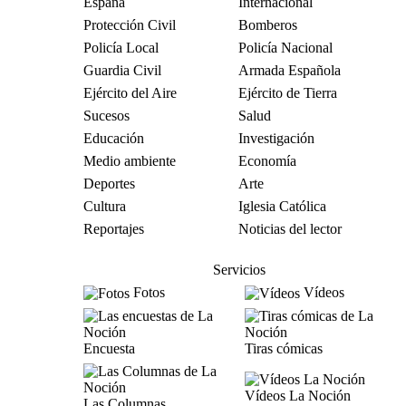
España
Internacional
Protección Civil
Bomberos
Policía Local
Policía Nacional
Guardia Civil
Armada Española
Ejército del Aire
Ejército de Tierra
Sucesos
Salud
Educación
Investigación
Medio ambiente
Economía
Deportes
Arte
Cultura
Iglesia Católica
Reportajes
Noticias del lector
Servicios
Fotos
Vídeos
Encuesta
Tiras cómicas
Vídeos La Noción
Las Columnas