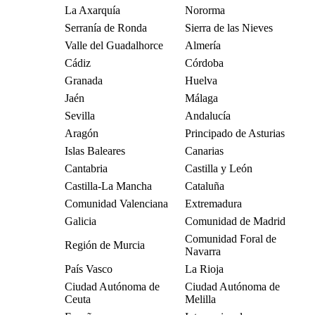
La Axarquía
Nororma
Serranía de Ronda
Sierra de las Nieves
Valle del Guadalhorce
Almería
Cádiz
Córdoba
Granada
Huelva
Jaén
Málaga
Sevilla
Andalucía
Aragón
Principado de Asturias
Islas Baleares
Canarias
Cantabria
Castilla y León
Castilla-La Mancha
Cataluña
Comunidad Valenciana
Extremadura
Galicia
Comunidad de Madrid
Comunidad Foral de
Región de Murcia
Navarra
País Vasco
La Rioja
Ciudad Autónoma de
Ciudad Autónoma de
Ceuta
Melilla