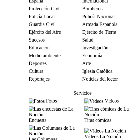
España
Internacional
Protección Civil
Bomberos
Policía Local
Policía Nacional
Guardia Civil
Armada Española
Ejército del Aire
Ejército de Tierra
Sucesos
Salud
Educación
Investigación
Medio ambiente
Economía
Deportes
Arte
Cultura
Iglesia Católica
Reportajes
Noticias del lector
Servicios
Fotos
Vídeos
Encuesta
Tiras cómicas
Vídeos La Noción
Las Columnas