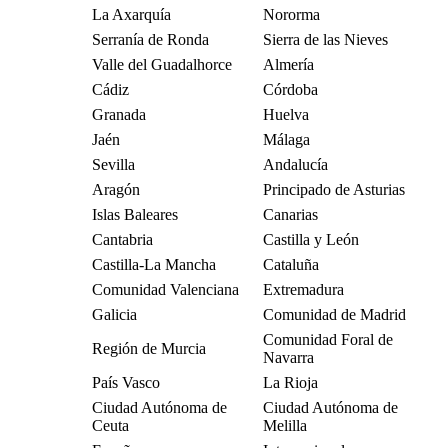
La Axarquía
Nororma
Serranía de Ronda
Sierra de las Nieves
Valle del Guadalhorce
Almería
Cádiz
Córdoba
Granada
Huelva
Jaén
Málaga
Sevilla
Andalucía
Aragón
Principado de Asturias
Islas Baleares
Canarias
Cantabria
Castilla y León
Castilla-La Mancha
Cataluña
Comunidad Valenciana
Extremadura
Galicia
Comunidad de Madrid
Comunidad Foral de
Región de Murcia
Navarra
País Vasco
La Rioja
Ciudad Autónoma de
Ciudad Autónoma de
Ceuta
Melilla