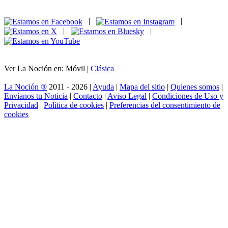
|
|
|
|
Ver La Noción en: Móvil |
Clásica
La Noción ®
2011 - 2026 |
Ayuda
|
Mapa del sitio
|
Quienes somos
|
Envíanos tu Noticia
|
Contacto
|
Aviso Legal
|
Condiciones de Uso y
Privacidad
|
Política de cookies
|
Preferencias del consentimiento de
cookies