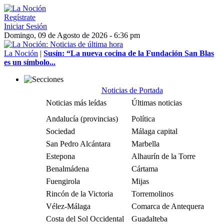
Regístrate
Iniciar Sesión
Domingo, 09 de Agosto de 2026 - 6:36 pm
La Noción
|
Susín: “La nueva cocina de la Fundación San Blas
es un símbolo...
Noticias de Portada
Noticias más leídas
Últimas noticias
Andalucía (provincias)
Política
Sociedad
Málaga capital
San Pedro Alcántara
Marbella
Estepona
Alhaurín de la Torre
Benalmádena
Cártama
Fuengirola
Mijas
Rincón de la Victoria
Torremolinos
Vélez-Málaga
Comarca de Antequera
Costa del Sol Occidental
Guadalteba