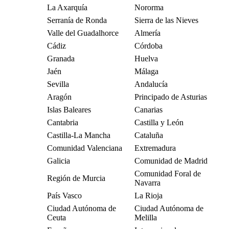
La Axarquía
Nororma
Serranía de Ronda
Sierra de las Nieves
Valle del Guadalhorce
Almería
Cádiz
Córdoba
Granada
Huelva
Jaén
Málaga
Sevilla
Andalucía
Aragón
Principado de Asturias
Islas Baleares
Canarias
Cantabria
Castilla y León
Castilla-La Mancha
Cataluña
Comunidad Valenciana
Extremadura
Galicia
Comunidad de Madrid
Comunidad Foral de
Región de Murcia
Navarra
País Vasco
La Rioja
Ciudad Autónoma de
Ciudad Autónoma de
Ceuta
Melilla