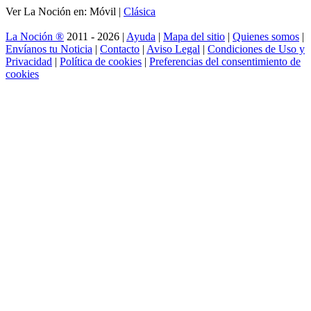
Ver La Noción en: Móvil |
Clásica
La Noción ®
2011 - 2026 |
Ayuda
|
Mapa del sitio
|
Quienes somos
|
Envíanos tu Noticia
|
Contacto
|
Aviso Legal
|
Condiciones de Uso y
Privacidad
|
Política de cookies
|
Preferencias del consentimiento de
cookies