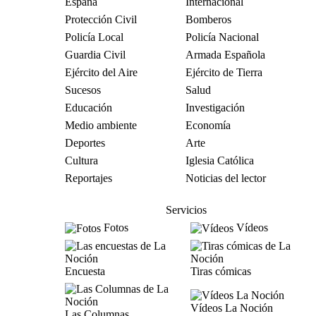
España
Internacional
Protección Civil
Bomberos
Policía Local
Policía Nacional
Guardia Civil
Armada Española
Ejército del Aire
Ejército de Tierra
Sucesos
Salud
Educación
Investigación
Medio ambiente
Economía
Deportes
Arte
Cultura
Iglesia Católica
Reportajes
Noticias del lector
Servicios
Fotos
Vídeos
Encuesta
Tiras cómicas
Vídeos La Noción
Las Columnas