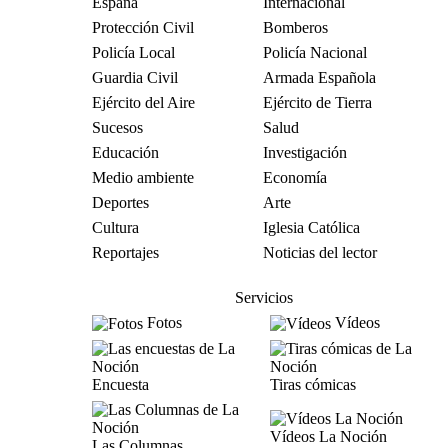
España
Internacional
Protección Civil
Bomberos
Policía Local
Policía Nacional
Guardia Civil
Armada Española
Ejército del Aire
Ejército de Tierra
Sucesos
Salud
Educación
Investigación
Medio ambiente
Economía
Deportes
Arte
Cultura
Iglesia Católica
Reportajes
Noticias del lector
Servicios
Fotos
Vídeos
Encuesta
Tiras cómicas
Vídeos La Noción
Las Columnas