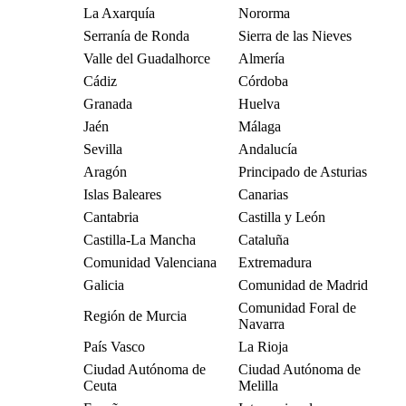
La Axarquía
Nororma
Serranía de Ronda
Sierra de las Nieves
Valle del Guadalhorce
Almería
Cádiz
Córdoba
Granada
Huelva
Jaén
Málaga
Sevilla
Andalucía
Aragón
Principado de Asturias
Islas Baleares
Canarias
Cantabria
Castilla y León
Castilla-La Mancha
Cataluña
Comunidad Valenciana
Extremadura
Galicia
Comunidad de Madrid
Comunidad Foral de
Región de Murcia
Navarra
País Vasco
La Rioja
Ciudad Autónoma de
Ciudad Autónoma de
Ceuta
Melilla