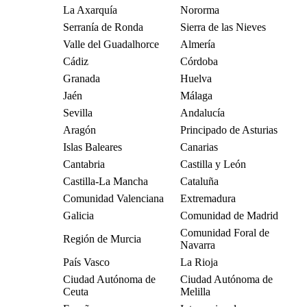
La Axarquía
Nororma
Serranía de Ronda
Sierra de las Nieves
Valle del Guadalhorce
Almería
Cádiz
Córdoba
Granada
Huelva
Jaén
Málaga
Sevilla
Andalucía
Aragón
Principado de Asturias
Islas Baleares
Canarias
Cantabria
Castilla y León
Castilla-La Mancha
Cataluña
Comunidad Valenciana
Extremadura
Galicia
Comunidad de Madrid
Comunidad Foral de
Región de Murcia
Navarra
País Vasco
La Rioja
Ciudad Autónoma de
Ciudad Autónoma de
Ceuta
Melilla