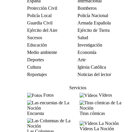
España
Internacional
Protección Civil
Bomberos
Policía Local
Policía Nacional
Guardia Civil
Armada Española
Ejército del Aire
Ejército de Tierra
Sucesos
Salud
Educación
Investigación
Medio ambiente
Economía
Deportes
Arte
Cultura
Iglesia Católica
Reportajes
Noticias del lector
Servicios
Fotos
Vídeos
Encuesta
Tiras cómicas
Vídeos La Noción
Las Columnas