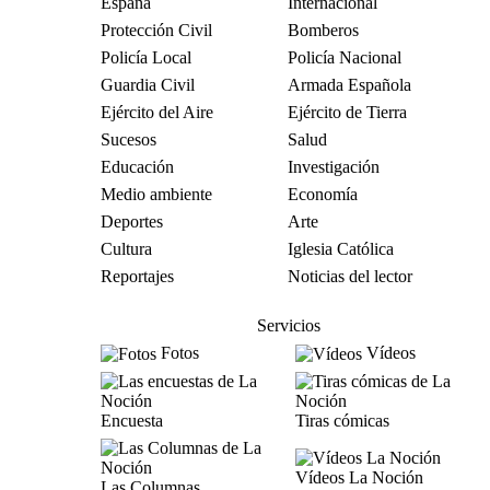
España
Internacional
Protección Civil
Bomberos
Policía Local
Policía Nacional
Guardia Civil
Armada Española
Ejército del Aire
Ejército de Tierra
Sucesos
Salud
Educación
Investigación
Medio ambiente
Economía
Deportes
Arte
Cultura
Iglesia Católica
Reportajes
Noticias del lector
Servicios
Fotos
Vídeos
Encuesta
Tiras cómicas
Vídeos La Noción
Las Columnas