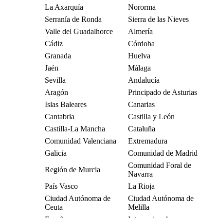
La Axarquía
Nororma
Serranía de Ronda
Sierra de las Nieves
Valle del Guadalhorce
Almería
Cádiz
Córdoba
Granada
Huelva
Jaén
Málaga
Sevilla
Andalucía
Aragón
Principado de Asturias
Islas Baleares
Canarias
Cantabria
Castilla y León
Castilla-La Mancha
Cataluña
Comunidad Valenciana
Extremadura
Galicia
Comunidad de Madrid
Comunidad Foral de
Región de Murcia
Navarra
País Vasco
La Rioja
Ciudad Autónoma de
Ciudad Autónoma de
Ceuta
Melilla