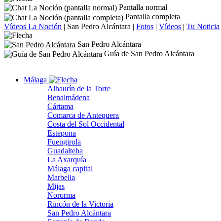
Pantalla normal
Pantalla completa
Vídeos La Noción
|
San Pedro Alcántara
|
Fotos
|
Vídeos
|
Tu Noticia
San Pedro Alcántara
Guía de San Pedro Alcántara
Málaga
Alhaurín de la Torre
Benalmádena
Cártama
Comarca de Antequera
Costa del Sol Occidental
Estepona
Fuengirola
Guadalteba
La Axarquía
Málaga capital
Marbella
Mijas
Nororma
Rincón de la Victoria
San Pedro Alcántara