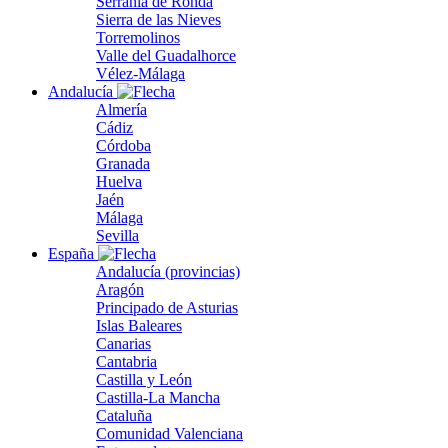
Serranía de Ronda
Sierra de las Nieves
Torremolinos
Valle del Guadalhorce
Vélez-Málaga
Andalucía
Almería
Cádiz
Córdoba
Granada
Huelva
Jaén
Málaga
Sevilla
España
Andalucía (provincias)
Aragón
Principado de Asturias
Islas Baleares
Canarias
Cantabria
Castilla y León
Castilla-La Mancha
Cataluña
Comunidad Valenciana