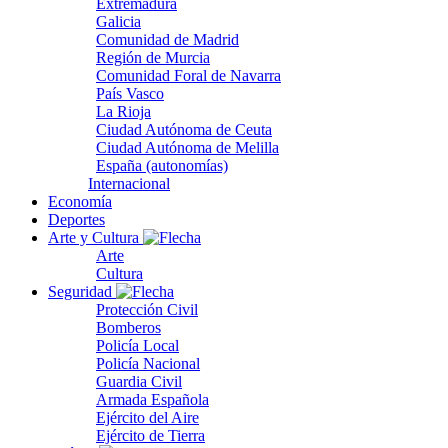
Extremadura
Galicia
Comunidad de Madrid
Región de Murcia
Comunidad Foral de Navarra
País Vasco
La Rioja
Ciudad Autónoma de Ceuta
Ciudad Autónoma de Melilla
España (autonomías)
Internacional
Economía
Deportes
Arte y Cultura
Arte
Cultura
Seguridad
Protección Civil
Bomberos
Policía Local
Policía Nacional
Guardia Civil
Armada Española
Ejército del Aire
Ejército de Tierra