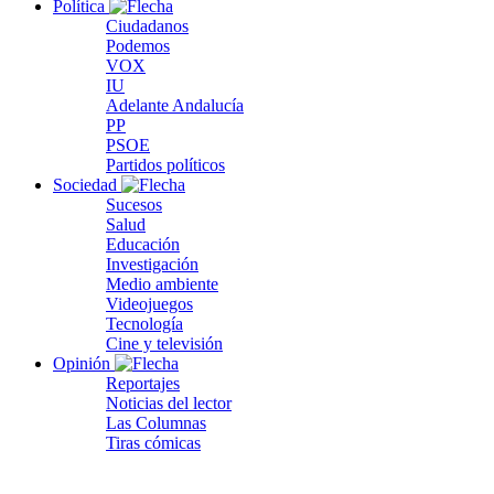
Política
Ciudadanos
Podemos
VOX
IU
Adelante Andalucía
PP
PSOE
Partidos políticos
Sociedad
Sucesos
Salud
Educación
Investigación
Medio ambiente
Videojuegos
Tecnología
Cine y televisión
Opinión
Reportajes
Noticias del lector
Las Columnas
Tiras cómicas