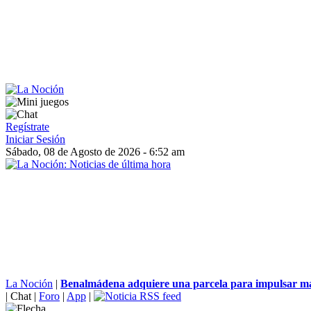
Regístrate
Iniciar Sesión
Sábado, 08 de Agosto de 2026 - 6:52 am
La Noción
|
Benalmádena adquiere una parcela para impulsar más
|
Chat
|
Foro
|
App
|