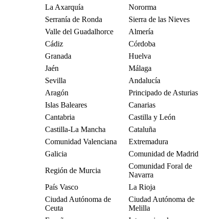
La Axarquía
Nororma
Serranía de Ronda
Sierra de las Nieves
Valle del Guadalhorce
Almería
Cádiz
Córdoba
Granada
Huelva
Jaén
Málaga
Sevilla
Andalucía
Aragón
Principado de Asturias
Islas Baleares
Canarias
Cantabria
Castilla y León
Castilla-La Mancha
Cataluña
Comunidad Valenciana
Extremadura
Galicia
Comunidad de Madrid
Comunidad Foral de
Región de Murcia
Navarra
País Vasco
La Rioja
Ciudad Autónoma de
Ciudad Autónoma de
Ceuta
Melilla