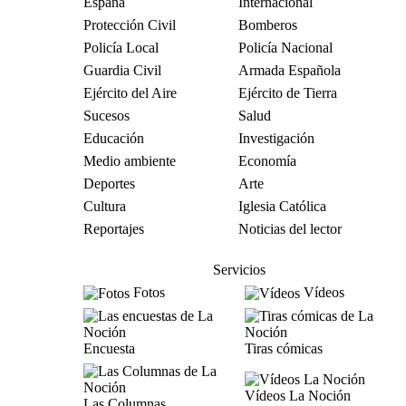
España
Internacional
Protección Civil
Bomberos
Policía Local
Policía Nacional
Guardia Civil
Armada Española
Ejército del Aire
Ejército de Tierra
Sucesos
Salud
Educación
Investigación
Medio ambiente
Economía
Deportes
Arte
Cultura
Iglesia Católica
Reportajes
Noticias del lector
Servicios
Fotos
Vídeos
Encuesta
Tiras cómicas
Vídeos La Noción
Las Columnas