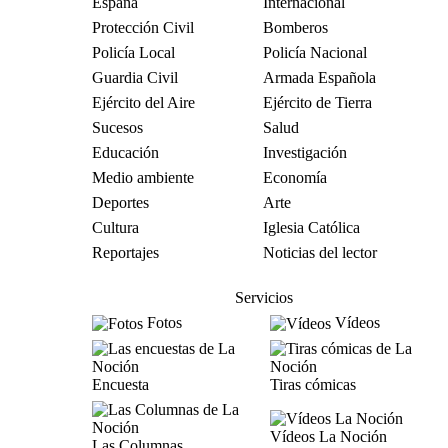
España
Internacional
Protección Civil
Bomberos
Policía Local
Policía Nacional
Guardia Civil
Armada Española
Ejército del Aire
Ejército de Tierra
Sucesos
Salud
Educación
Investigación
Medio ambiente
Economía
Deportes
Arte
Cultura
Iglesia Católica
Reportajes
Noticias del lector
Servicios
Fotos
Vídeos
Encuesta
Tiras cómicas
Vídeos La Noción
Las Columnas