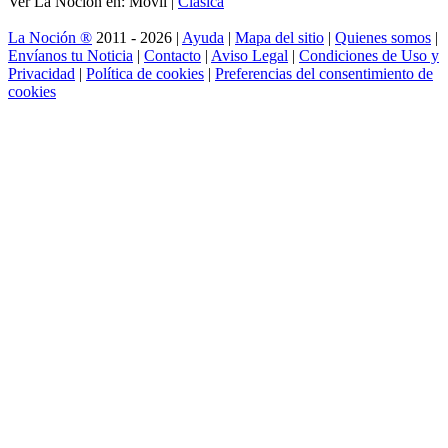
Ver La Noción en: Móvil |
Clásica
La Noción ®
2011 - 2026 |
Ayuda
|
Mapa del sitio
|
Quienes somos
|
Envíanos tu Noticia
|
Contacto
|
Aviso Legal
|
Condiciones de Uso y
Privacidad
|
Política de cookies
|
Preferencias del consentimiento de
cookies