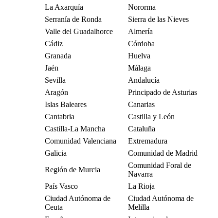
La Axarquía
Nororma
Serranía de Ronda
Sierra de las Nieves
Valle del Guadalhorce
Almería
Cádiz
Córdoba
Granada
Huelva
Jaén
Málaga
Sevilla
Andalucía
Aragón
Principado de Asturias
Islas Baleares
Canarias
Cantabria
Castilla y León
Castilla-La Mancha
Cataluña
Comunidad Valenciana
Extremadura
Galicia
Comunidad de Madrid
Comunidad Foral de
Región de Murcia
Navarra
País Vasco
La Rioja
Ciudad Autónoma de
Ciudad Autónoma de
Ceuta
Melilla