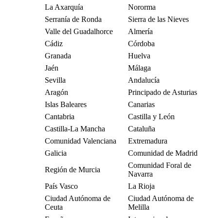
La Axarquía
Nororma
Serranía de Ronda
Sierra de las Nieves
Valle del Guadalhorce
Almería
Cádiz
Córdoba
Granada
Huelva
Jaén
Málaga
Sevilla
Andalucía
Aragón
Principado de Asturias
Islas Baleares
Canarias
Cantabria
Castilla y León
Castilla-La Mancha
Cataluña
Comunidad Valenciana
Extremadura
Galicia
Comunidad de Madrid
Comunidad Foral de
Región de Murcia
Navarra
País Vasco
La Rioja
Ciudad Autónoma de
Ciudad Autónoma de
Ceuta
Melilla