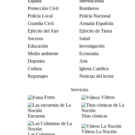
España
Internacional
Protección Civil
Bomberos
Policía Local
Policía Nacional
Guardia Civil
Armada Española
Ejército del Aire
Ejército de Tierra
Sucesos
Salud
Educación
Investigación
Medio ambiente
Economía
Deportes
Arte
Cultura
Iglesia Católica
Reportajes
Noticias del lector
Servicios
Fotos
Vídeos
Encuesta
Tiras cómicas
Vídeos La Noción
Las Columnas