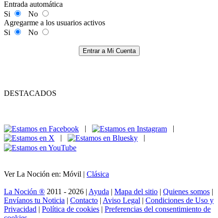
Entrada automática
Si
No
Agregarme a los usuarios activos
Si
No
Entrar a Mi Cuenta
DESTACADOS
|
|
|
|
Ver La Noción en: Móvil |
Clásica
La Noción ®
2011 - 2026 |
Ayuda
|
Mapa del sitio
|
Quienes somos
|
Envíanos tu Noticia
|
Contacto
|
Aviso Legal
|
Condiciones de Uso y
Privacidad
|
Política de cookies
|
Preferencias del consentimiento de
cookies