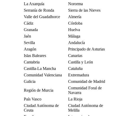
La Axarquía
Nororma
Serranía de Ronda
Sierra de las Nieves
Valle del Guadalhorce
Almería
Cádiz
Córdoba
Granada
Huelva
Jaén
Málaga
Sevilla
Andalucía
Aragón
Principado de Asturias
Islas Baleares
Canarias
Cantabria
Castilla y León
Castilla-La Mancha
Cataluña
Comunidad Valenciana
Extremadura
Galicia
Comunidad de Madrid
Comunidad Foral de
Región de Murcia
Navarra
País Vasco
La Rioja
Ciudad Autónoma de
Ciudad Autónoma de
Ceuta
Melilla