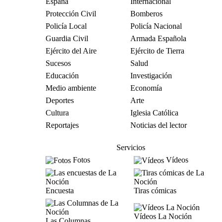
España
Internacional
Protección Civil
Bomberos
Policía Local
Policía Nacional
Guardia Civil
Armada Española
Ejército del Aire
Ejército de Tierra
Sucesos
Salud
Educación
Investigación
Medio ambiente
Economía
Deportes
Arte
Cultura
Iglesia Católica
Reportajes
Noticias del lector
Servicios
Fotos
Vídeos
Encuesta
Tiras cómicas
Vídeos La Noción
Las Columnas