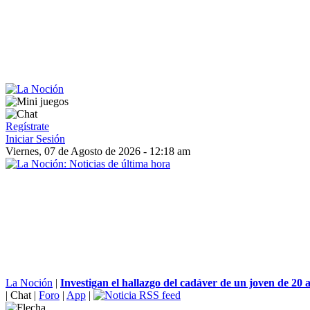
Regístrate
Iniciar Sesión
Viernes, 07 de Agosto de 2026 - 12:18 am
La Noción
|
Investigan el hallazgo del cadáver de un joven de 20 a
|
Chat
|
Foro
|
App
|