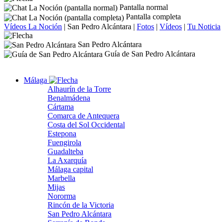
Pantalla normal
Pantalla completa
Vídeos La Noción
|
San Pedro Alcántara
|
Fotos
|
Vídeos
|
Tu Noticia
San Pedro Alcántara
Guía de San Pedro Alcántara
Málaga
Alhaurín de la Torre
Benalmádena
Cártama
Comarca de Antequera
Costa del Sol Occidental
Estepona
Fuengirola
Guadalteba
La Axarquía
Málaga capital
Marbella
Mijas
Nororma
Rincón de la Victoria
San Pedro Alcántara