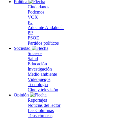
Política
Ciudadanos
Podemos
VOX
IU
Adelante Andalucía
PP
PSOE
Partidos políticos
Sociedad
Sucesos
Salud
Educación
Investigación
Medio ambiente
Videojuegos
Tecnología
Cine y televisión
Opinión
Reportajes
Noticias del lector
Las Columnas
Tiras cómicas