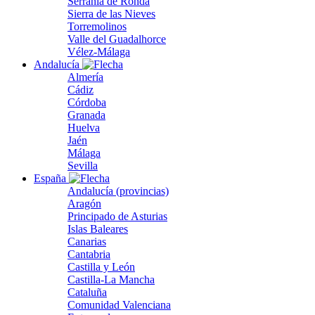
Serranía de Ronda
Sierra de las Nieves
Torremolinos
Valle del Guadalhorce
Vélez-Málaga
Andalucía
Almería
Cádiz
Córdoba
Granada
Huelva
Jaén
Málaga
Sevilla
España
Andalucía (provincias)
Aragón
Principado de Asturias
Islas Baleares
Canarias
Cantabria
Castilla y León
Castilla-La Mancha
Cataluña
Comunidad Valenciana