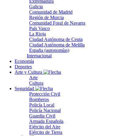
Extremadura
Galicia
Comunidad de Madrid
Región de Murcia
Comunidad Foral de Navarra
País Vasco
La Rioja
Ciudad Autónoma de Ceuta
Ciudad Autónoma de Melilla
España (autonomías)
Internacional
Economía
Deportes
Arte y Cultura
Arte
Cultura
Seguridad
Protección Civil
Bomberos
Policía Local
Policía Nacional
Guardia Civil
Armada Española
Ejército del Aire
Ejército de Tierra