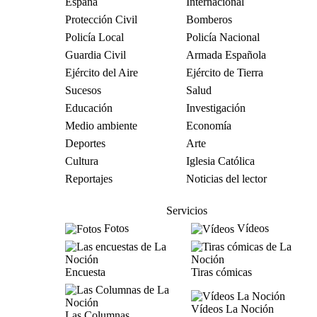
España
Internacional
Protección Civil
Bomberos
Policía Local
Policía Nacional
Guardia Civil
Armada Española
Ejército del Aire
Ejército de Tierra
Sucesos
Salud
Educación
Investigación
Medio ambiente
Economía
Deportes
Arte
Cultura
Iglesia Católica
Reportajes
Noticias del lector
Servicios
Fotos
Vídeos
Encuesta
Tiras cómicas
Vídeos La Noción
Las Columnas