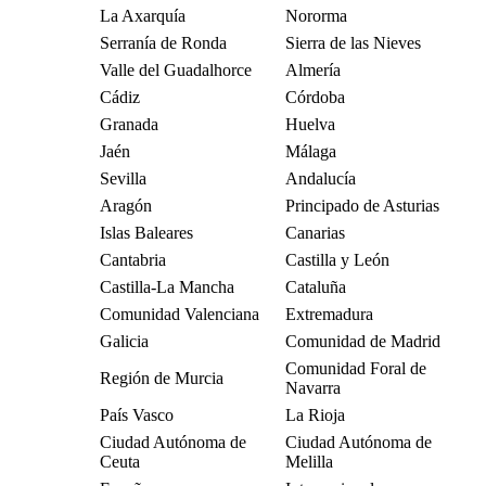
La Axarquía
Nororma
Serranía de Ronda
Sierra de las Nieves
Valle del Guadalhorce
Almería
Cádiz
Córdoba
Granada
Huelva
Jaén
Málaga
Sevilla
Andalucía
Aragón
Principado de Asturias
Islas Baleares
Canarias
Cantabria
Castilla y León
Castilla-La Mancha
Cataluña
Comunidad Valenciana
Extremadura
Galicia
Comunidad de Madrid
Comunidad Foral de
Región de Murcia
Navarra
País Vasco
La Rioja
Ciudad Autónoma de
Ciudad Autónoma de
Ceuta
Melilla