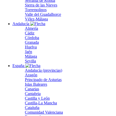
Serranía de Ronda
Sierra de las Nieves
Torremolinos
Valle del Guadalhorce
Vélez-Málaga
Andalucía
Almería
Cádiz
Córdoba
Granada
Huelva
Jaén
Málaga
Sevilla
España
Andalucía (provincias)
Aragón
Principado de Asturias
Islas Baleares
Canarias
Cantabria
Castilla y León
Castilla-La Mancha
Cataluña
Comunidad Valenciana