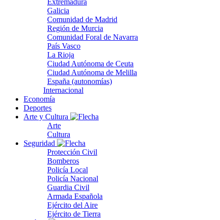
Extremadura
Galicia
Comunidad de Madrid
Región de Murcia
Comunidad Foral de Navarra
País Vasco
La Rioja
Ciudad Autónoma de Ceuta
Ciudad Autónoma de Melilla
España (autonomías)
Internacional
Economía
Deportes
Arte y Cultura
Arte
Cultura
Seguridad
Protección Civil
Bomberos
Policía Local
Policía Nacional
Guardia Civil
Armada Española
Ejército del Aire
Ejército de Tierra