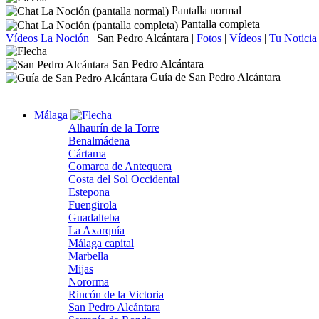
Pantalla normal
Pantalla completa
Vídeos La Noción
|
San Pedro Alcántara
|
Fotos
|
Vídeos
|
Tu Noticia
San Pedro Alcántara
Guía de San Pedro Alcántara
Málaga
Alhaurín de la Torre
Benalmádena
Cártama
Comarca de Antequera
Costa del Sol Occidental
Estepona
Fuengirola
Guadalteba
La Axarquía
Málaga capital
Marbella
Mijas
Nororma
Rincón de la Victoria
San Pedro Alcántara