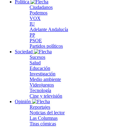
Política
Ciudadanos
Podemos
VOX
IU
Adelante Andalucía
PP
PSOE
Partidos políticos
Sociedad
Sucesos
Salud
Educación
Investigación
Medio ambiente
Videojuegos
Tecnología
Cine y televisión
Opinión
Reportajes
Noticias del lector
Las Columnas
Tiras cómicas