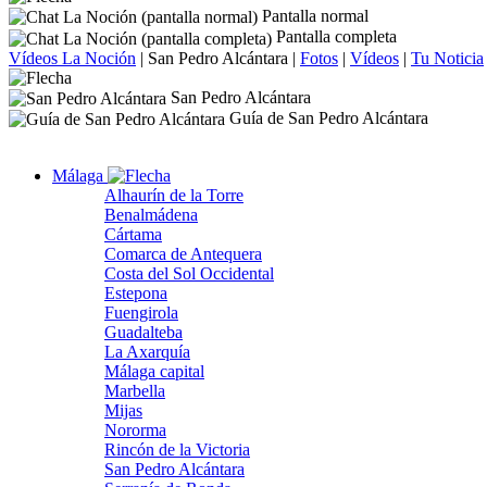
Pantalla normal
Pantalla completa
Vídeos La Noción
|
San Pedro Alcántara
|
Fotos
|
Vídeos
|
Tu Noticia
San Pedro Alcántara
Guía de San Pedro Alcántara
Málaga
Alhaurín de la Torre
Benalmádena
Cártama
Comarca de Antequera
Costa del Sol Occidental
Estepona
Fuengirola
Guadalteba
La Axarquía
Málaga capital
Marbella
Mijas
Nororma
Rincón de la Victoria
San Pedro Alcántara