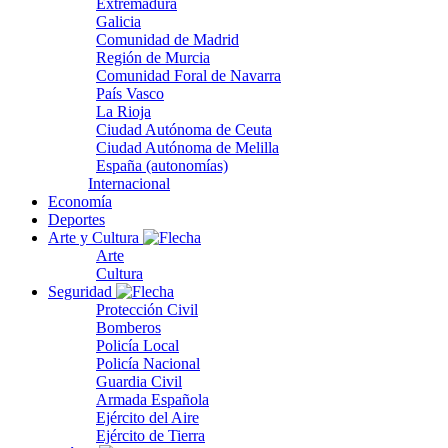
Extremadura
Galicia
Comunidad de Madrid
Región de Murcia
Comunidad Foral de Navarra
País Vasco
La Rioja
Ciudad Autónoma de Ceuta
Ciudad Autónoma de Melilla
España (autonomías)
Internacional
Economía
Deportes
Arte y Cultura
Arte
Cultura
Seguridad
Protección Civil
Bomberos
Policía Local
Policía Nacional
Guardia Civil
Armada Española
Ejército del Aire
Ejército de Tierra