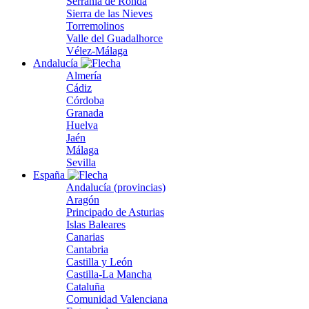
Serranía de Ronda
Sierra de las Nieves
Torremolinos
Valle del Guadalhorce
Vélez-Málaga
Andalucía
Almería
Cádiz
Córdoba
Granada
Huelva
Jaén
Málaga
Sevilla
España
Andalucía (provincias)
Aragón
Principado de Asturias
Islas Baleares
Canarias
Cantabria
Castilla y León
Castilla-La Mancha
Cataluña
Comunidad Valenciana