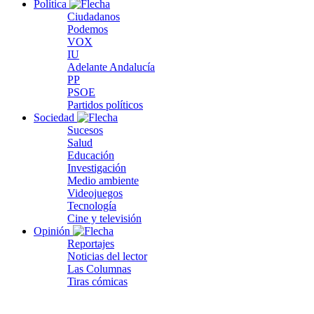
Política
Ciudadanos
Podemos
VOX
IU
Adelante Andalucía
PP
PSOE
Partidos políticos
Sociedad
Sucesos
Salud
Educación
Investigación
Medio ambiente
Videojuegos
Tecnología
Cine y televisión
Opinión
Reportajes
Noticias del lector
Las Columnas
Tiras cómicas