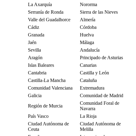
La Axarquía
Nororma
Serranía de Ronda
Sierra de las Nieves
Valle del Guadalhorce
Almería
Cádiz
Córdoba
Granada
Huelva
Jaén
Málaga
Sevilla
Andalucía
Aragón
Principado de Asturias
Islas Baleares
Canarias
Cantabria
Castilla y León
Castilla-La Mancha
Cataluña
Comunidad Valenciana
Extremadura
Galicia
Comunidad de Madrid
Comunidad Foral de
Región de Murcia
Navarra
País Vasco
La Rioja
Ciudad Autónoma de
Ciudad Autónoma de
Ceuta
Melilla