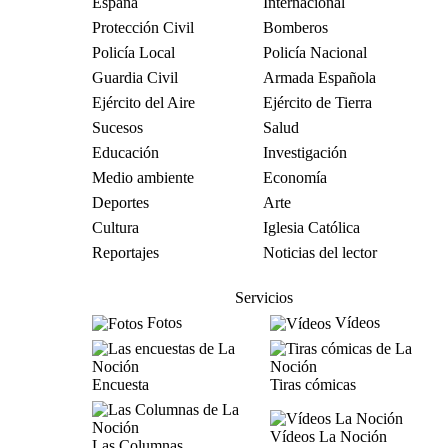
España
Internacional
Protección Civil
Bomberos
Policía Local
Policía Nacional
Guardia Civil
Armada Española
Ejército del Aire
Ejército de Tierra
Sucesos
Salud
Educación
Investigación
Medio ambiente
Economía
Deportes
Arte
Cultura
Iglesia Católica
Reportajes
Noticias del lector
Servicios
Fotos
Vídeos
Encuesta
Tiras cómicas
Vídeos La Noción
Las Columnas