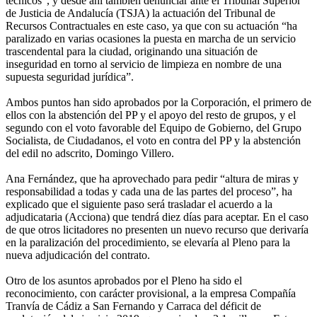
técnicos”, y desde ahí también denunciar ante el Tribunal Superior
de Justicia de Andalucía (TSJA) la actuación del Tribunal de
Recursos Contractuales en este caso, ya que con su actuación “ha
paralizado en varias ocasiones la puesta en marcha de un servicio
trascendental para la ciudad, originando una situación de
inseguridad en torno al servicio de limpieza en nombre de una
supuesta seguridad jurídica”.
Ambos puntos han sido aprobados por la Corporación, el primero de
ellos con la abstención del PP y el apoyo del resto de grupos, y el
segundo con el voto favorable del Equipo de Gobierno, del Grupo
Socialista, de Ciudadanos, el voto en contra del PP y la abstención
del edil no adscrito, Domingo Villero.
Ana Fernández, que ha aprovechado para pedir “altura de miras y
responsabilidad a todas y cada una de las partes del proceso”, ha
explicado que el siguiente paso será trasladar el acuerdo a la
adjudicataria (Acciona) que tendrá diez días para aceptar. En el caso
de que otros licitadores no presenten un nuevo recurso que derivaría
en la paralización del procedimiento, se elevaría al Pleno para la
nueva adjudicación del contrato.
Otro de los asuntos aprobados por el Pleno ha sido el
reconocimiento, con carácter provisional, a la empresa Compañía
Tranvía de Cádiz a San Fernando y Carraca del déficit de