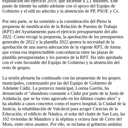
explotación del ejercicio 2019, que asciende a 2,1 millones. Este
punto de trámite ha salido adelante con el apoyo del Equipo de
Gobierno y el edil no adscrito y la abstención de PP, PSOE y Cs.
Por otra parte, se ha sometido a la consideración del Pleno la
propuesta de modificación de la Relación de Puestos de Trabajo
(RPT) del Ayuntamiento para el ejercicio presupuestario del año
2022. Como recoge la propuesta, la aprobación de los presupuestos
generales de 2022 y la plantilla 2022 genera la necesidad de la
aprobación de una nueva adecuación de la vigente RPT, de forma
que exista esa imprescindible concordancia entre las plazas de
plantilla presupuestadas y los puestos de la RPT. Ha sido aprobada
con el voto favorable del Equipo de Gobierno y la abstención del
resto de grupos.
La sesión plenaria ha continuado con las propuestas de los grupos
municipales, comenzando por las del Equipo de Gobierno de
Adelante Cádiz. La portavoz municipal, Lorena Garrón, ha
denunciado el “abandono constante a Cádiz por parte de la Junta de
Andalucía, que se ha visto agravado en los últimos cuatro años” y
ha aludido a casos concretos como el nuevo hospital, la Ciudad de la
Justicia, la rehabilitación de Valcárcel para acoger Ciencias de la
Educación, el edificio de Náutica, el solar del chalet de San Luis, las
102 viviendas de Matadero y la séptima y octava fase de Cerro del
Moro, entre otros asuntos. Por ello, se reclama al gobierno andaluz