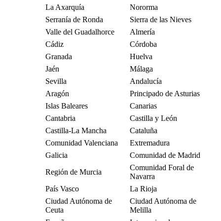
La Axarquía
Nororma
Serranía de Ronda
Sierra de las Nieves
Valle del Guadalhorce
Almería
Cádiz
Córdoba
Granada
Huelva
Jaén
Málaga
Sevilla
Andalucía
Aragón
Principado de Asturias
Islas Baleares
Canarias
Cantabria
Castilla y León
Castilla-La Mancha
Cataluña
Comunidad Valenciana
Extremadura
Galicia
Comunidad de Madrid
Comunidad Foral de
Región de Murcia
Navarra
País Vasco
La Rioja
Ciudad Autónoma de
Ciudad Autónoma de
Ceuta
Melilla