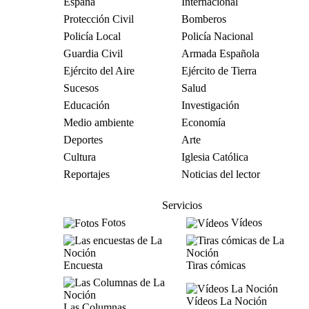
España
Internacional
Protección Civil
Bomberos
Policía Local
Policía Nacional
Guardia Civil
Armada Española
Ejército del Aire
Ejército de Tierra
Sucesos
Salud
Educación
Investigación
Medio ambiente
Economía
Deportes
Arte
Cultura
Iglesia Católica
Reportajes
Noticias del lector
Servicios
Fotos
Vídeos
Encuesta
Tiras cómicas
Vídeos La Noción
Las Columnas