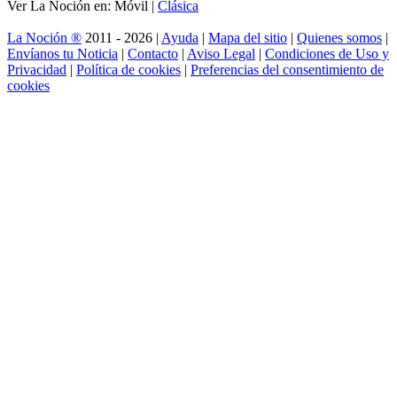
Ver La Noción en: Móvil |
Clásica
La Noción ®
2011 - 2026 |
Ayuda
|
Mapa del sitio
|
Quienes somos
|
Envíanos tu Noticia
|
Contacto
|
Aviso Legal
|
Condiciones de Uso y
Privacidad
|
Política de cookies
|
Preferencias del consentimiento de
cookies