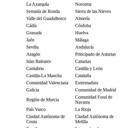
La Axarquía
Nororma
Serranía de Ronda
Sierra de las Nieves
Valle del Guadalhorce
Almería
Cádiz
Córdoba
Granada
Huelva
Jaén
Málaga
Sevilla
Andalucía
Aragón
Principado de Asturias
Islas Baleares
Canarias
Cantabria
Castilla y León
Castilla-La Mancha
Cataluña
Comunidad Valenciana
Extremadura
Galicia
Comunidad de Madrid
Comunidad Foral de
Región de Murcia
Navarra
País Vasco
La Rioja
Ciudad Autónoma de
Ciudad Autónoma de
Ceuta
Melilla