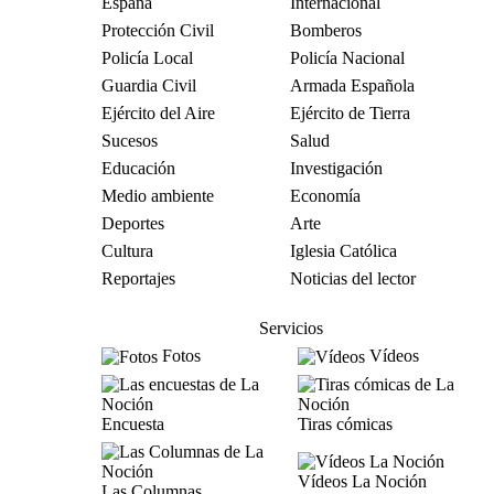
España
Internacional
Protección Civil
Bomberos
Policía Local
Policía Nacional
Guardia Civil
Armada Española
Ejército del Aire
Ejército de Tierra
Sucesos
Salud
Educación
Investigación
Medio ambiente
Economía
Deportes
Arte
Cultura
Iglesia Católica
Reportajes
Noticias del lector
Servicios
Fotos
Vídeos
Encuesta
Tiras cómicas
Vídeos La Noción
Las Columnas