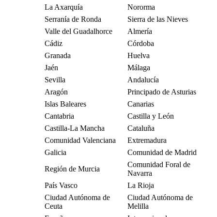
La Axarquía
Nororma
Serranía de Ronda
Sierra de las Nieves
Valle del Guadalhorce
Almería
Cádiz
Córdoba
Granada
Huelva
Jaén
Málaga
Sevilla
Andalucía
Aragón
Principado de Asturias
Islas Baleares
Canarias
Cantabria
Castilla y León
Castilla-La Mancha
Cataluña
Comunidad Valenciana
Extremadura
Galicia
Comunidad de Madrid
Comunidad Foral de
Región de Murcia
Navarra
País Vasco
La Rioja
Ciudad Autónoma de
Ciudad Autónoma de
Ceuta
Melilla