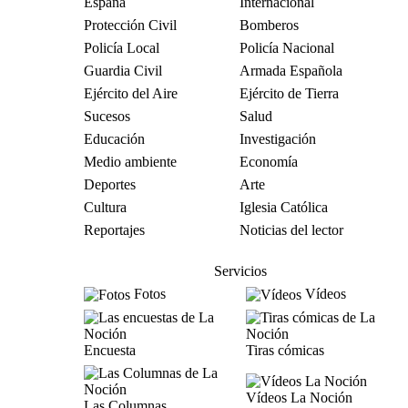
España
Internacional
Protección Civil
Bomberos
Policía Local
Policía Nacional
Guardia Civil
Armada Española
Ejército del Aire
Ejército de Tierra
Sucesos
Salud
Educación
Investigación
Medio ambiente
Economía
Deportes
Arte
Cultura
Iglesia Católica
Reportajes
Noticias del lector
Servicios
Fotos
Vídeos
Encuesta
Tiras cómicas
Vídeos La Noción
Las Columnas