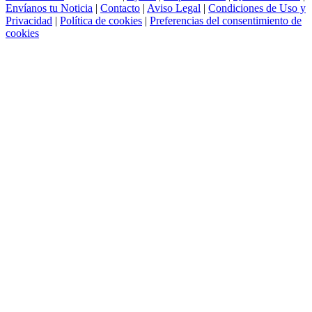
Envíanos tu Noticia
|
Contacto
|
Aviso Legal
|
Condiciones de Uso y
Privacidad
|
Política de cookies
|
Preferencias del consentimiento de
cookies