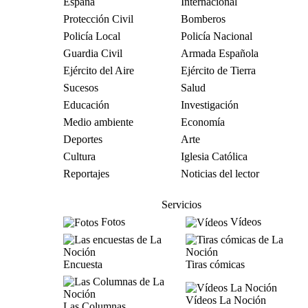
España
Internacional
Protección Civil
Bomberos
Policía Local
Policía Nacional
Guardia Civil
Armada Española
Ejército del Aire
Ejército de Tierra
Sucesos
Salud
Educación
Investigación
Medio ambiente
Economía
Deportes
Arte
Cultura
Iglesia Católica
Reportajes
Noticias del lector
Servicios
Fotos
Vídeos
Encuesta
Tiras cómicas
Vídeos La Noción
Las Columnas