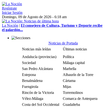
Regístrate
Iniciar Sesión
Domingo, 09 de Agosto de 2026 - 6:18 am
La Noción
|
El consejero de Cultura, Turismo y Deporte recibe
el galardón...
Noticias de Portada
Noticias más leídas
Últimas noticias
Andalucía (provincias)
Política
Sociedad
Málaga capital
San Pedro Alcántara
Marbella
Estepona
Alhaurín de la Torre
Benalmádena
Cártama
Fuengirola
Mijas
Rincón de la Victoria
Torremolinos
Vélez-Málaga
Comarca de Antequera
Costa del Sol Occidental
Guadalteba