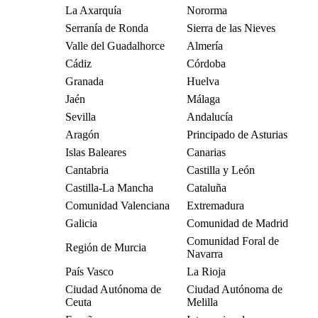
La Axarquía
Nororma
Serranía de Ronda
Sierra de las Nieves
Valle del Guadalhorce
Almería
Cádiz
Córdoba
Granada
Huelva
Jaén
Málaga
Sevilla
Andalucía
Aragón
Principado de Asturias
Islas Baleares
Canarias
Cantabria
Castilla y León
Castilla-La Mancha
Cataluña
Comunidad Valenciana
Extremadura
Galicia
Comunidad de Madrid
Comunidad Foral de
Región de Murcia
Navarra
País Vasco
La Rioja
Ciudad Autónoma de
Ciudad Autónoma de
Ceuta
Melilla