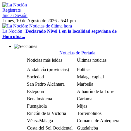
Regístrate
Iniciar Sesión
Lunes, 10 de Agosto de 2026 - 5:41 pm
La Noción
|
Declarado Nivel 1 en la localidad segoviana de
Honrubia...
Noticias de Portada
Noticias más leídas
Últimas noticias
Andalucía (provincias)
Política
Sociedad
Málaga capital
San Pedro Alcántara
Marbella
Estepona
Alhaurín de la Torre
Benalmádena
Cártama
Fuengirola
Mijas
Rincón de la Victoria
Torremolinos
Vélez-Málaga
Comarca de Antequera
Costa del Sol Occidental
Guadalteba