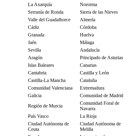
La Axarquía
Nororma
Serranía de Ronda
Sierra de las Nieves
Valle del Guadalhorce
Almería
Cádiz
Córdoba
Granada
Huelva
Jaén
Málaga
Sevilla
Andalucía
Aragón
Principado de Asturias
Islas Baleares
Canarias
Cantabria
Castilla y León
Castilla-La Mancha
Cataluña
Comunidad Valenciana
Extremadura
Galicia
Comunidad de Madrid
Comunidad Foral de
Región de Murcia
Navarra
País Vasco
La Rioja
Ciudad Autónoma de
Ciudad Autónoma de
Ceuta
Melilla