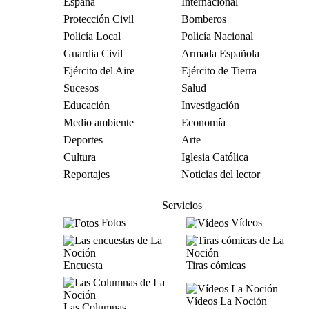
España
Internacional
Protección Civil
Bomberos
Policía Local
Policía Nacional
Guardia Civil
Armada Española
Ejército del Aire
Ejército de Tierra
Sucesos
Salud
Educación
Investigación
Medio ambiente
Economía
Deportes
Arte
Cultura
Iglesia Católica
Reportajes
Noticias del lector
Servicios
Fotos
Vídeos
Encuesta
Tiras cómicas
Vídeos La Noción
Las Columnas