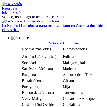
Regístrate
Iniciar Sesión
Sábado, 08 de Agosto de 2026 - 1:17 am
La Noción
|
La cultura gana protagonismo en Zamora durante
el mes de...
Noticias de Portada
Noticias más leídas
Últimas noticias
Andalucía (provincias)
Política
Sociedad
Málaga capital
San Pedro Alcántara
Marbella
Estepona
Alhaurín de la Torre
Benalmádena
Cártama
Fuengirola
Mijas
Rincón de la Victoria
Torremolinos
Vélez-Málaga
Comarca de Antequera
Costa del Sol Occidental
Guadalteba