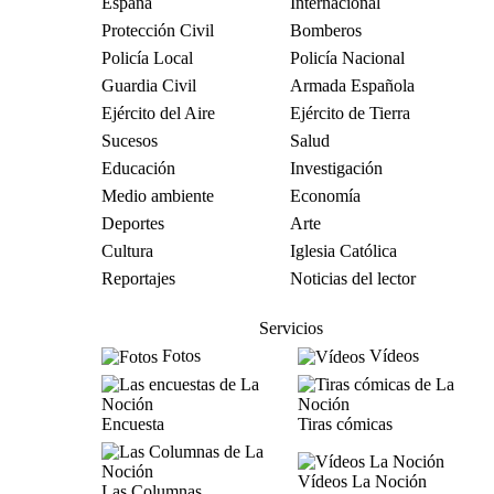
España
Internacional
Protección Civil
Bomberos
Policía Local
Policía Nacional
Guardia Civil
Armada Española
Ejército del Aire
Ejército de Tierra
Sucesos
Salud
Educación
Investigación
Medio ambiente
Economía
Deportes
Arte
Cultura
Iglesia Católica
Reportajes
Noticias del lector
Servicios
Fotos
Vídeos
Encuesta
Tiras cómicas
Vídeos La Noción
Las Columnas