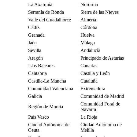
La Axarquía
Nororma
Serranía de Ronda
Sierra de las Nieves
Valle del Guadalhorce
Almería
Cádiz
Córdoba
Granada
Huelva
Jaén
Málaga
Sevilla
Andalucía
Aragón
Principado de Asturias
Islas Baleares
Canarias
Cantabria
Castilla y León
Castilla-La Mancha
Cataluña
Comunidad Valenciana
Extremadura
Galicia
Comunidad de Madrid
Comunidad Foral de
Región de Murcia
Navarra
País Vasco
La Rioja
Ciudad Autónoma de
Ciudad Autónoma de
Ceuta
Melilla