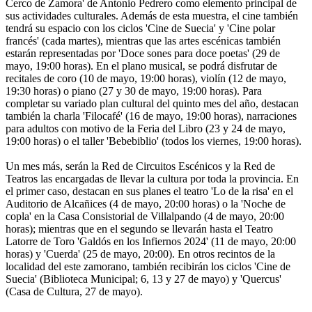
Cerco de Zamora' de Antonio Pedrero como elemento principal de
sus actividades culturales. Además de esta muestra, el cine también
tendrá su espacio con los ciclos 'Cine de Suecia' y 'Cine polar
francés' (cada martes), mientras que las artes escénicas también
estarán representadas por 'Doce sones para doce poetas' (29 de
mayo, 19:00 horas). En el plano musical, se podrá disfrutar de
recitales de coro (10 de mayo, 19:00 horas), violín (12 de mayo,
19:30 horas) o piano (27 y 30 de mayo, 19:00 horas). Para
completar su variado plan cultural del quinto mes del año, destacan
también la charla 'Filocafé' (16 de mayo, 19:00 horas), narraciones
para adultos con motivo de la Feria del Libro (23 y 24 de mayo,
19:00 horas) o el taller 'Bebebiblio' (todos los viernes, 19:00 horas).
Un mes más, serán la Red de Circuitos Escénicos y la Red de
Teatros las encargadas de llevar la cultura por toda la provincia. En
el primer caso, destacan en sus planes el teatro 'Lo de la risa' en el
Auditorio de Alcañices (4 de mayo, 20:00 horas) o la 'Noche de
copla' en la Casa Consistorial de Villalpando (4 de mayo, 20:00
horas); mientras que en el segundo se llevarán hasta el Teatro
Latorre de Toro 'Galdós en los Infiernos 2024' (11 de mayo, 20:00
horas) y 'Cuerda' (25 de mayo, 20:00). En otros recintos de la
localidad del este zamorano, también recibirán los ciclos 'Cine de
Suecia' (Biblioteca Municipal; 6, 13 y 27 de mayo) y 'Quercus'
(Casa de Cultura, 27 de mayo).