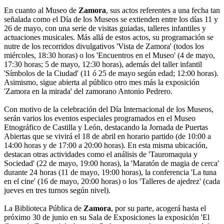
En cuanto al Museo de
Zamora
, sus actos referentes a una fecha tan
señalada como el Día de los Museos se extienden entre los días 11 y
26 de mayo, con una serie de visitas guiadas, talleres infantiles y
actuaciones musicales. Más allá de estos actos, su programación se
nutre de los recorridos divulgativos 'Vista de Zamora' (todos los
miércoles, 18:30 horas) o los 'Encuentros en el Museo' (4 de mayo,
17:30 horas; 5 de mayo, 12:30 horas), además del taller infantil
'Símbolos de la Ciudad' (11 ó 25 de mayo según edad; 12:00 horas).
Asimismo, sigue abierta al público otro mes más la exposición
'Zamora en la mirada' del zamorano Antonio Pedrero.
Con motivo de la celebración del Día Internacional de los Museos,
serán varios los eventos especiales programados en el Museo
Etnográfico de Castilla y León, destacando la Jornada de Puertas
Abiertas que se vivirá el 18 de abril en horario partido (de 10:00 a
14:00 horas y de 17:00 a 20:00 horas). En esta misma ubicación,
destacan otras actividades como el análisis de 'Tauromaquia y
Sociedad' (22 de mayo, 19:00 horas), la 'Maratón de magia de cerca'
durante 24 horas (11 de mayo, 19:00 horas), la conferencia 'La tuna
en el cine' (16 de mayo, 20:00 horas) o los 'Talleres de ajedrez' (cada
jueves en tres turnos según nivel).
La Biblioteca Pública de
Zamora
, por su parte, acogerá hasta el
próximo 30 de junio en su Sala de Exposiciones la exposición 'El