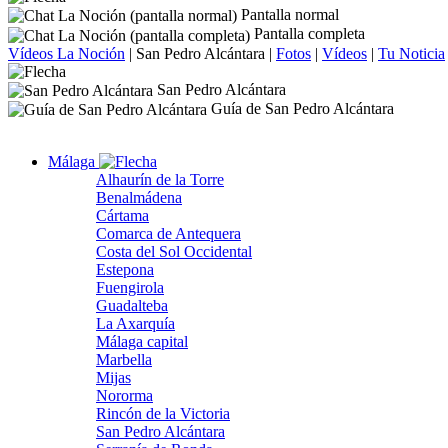
Pantalla normal
Pantalla completa
Vídeos La Noción
|
San Pedro Alcántara
|
Fotos
|
Vídeos
|
Tu Noticia
San Pedro Alcántara
Guía de San Pedro Alcántara
Málaga
Alhaurín de la Torre
Benalmádena
Cártama
Comarca de Antequera
Costa del Sol Occidental
Estepona
Fuengirola
Guadalteba
La Axarquía
Málaga capital
Marbella
Mijas
Nororma
Rincón de la Victoria
San Pedro Alcántara