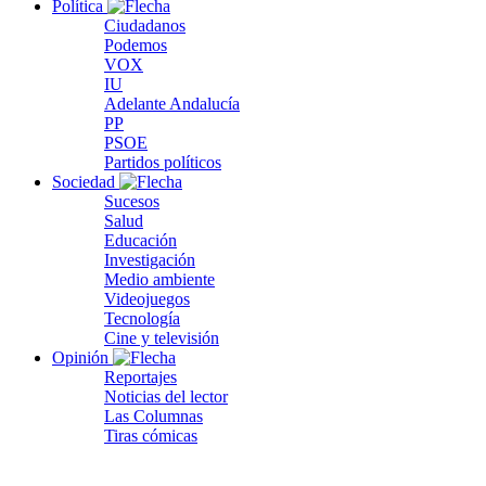
Política
Ciudadanos
Podemos
VOX
IU
Adelante Andalucía
PP
PSOE
Partidos políticos
Sociedad
Sucesos
Salud
Educación
Investigación
Medio ambiente
Videojuegos
Tecnología
Cine y televisión
Opinión
Reportajes
Noticias del lector
Las Columnas
Tiras cómicas