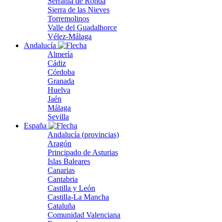
Serranía de Ronda
Sierra de las Nieves
Torremolinos
Valle del Guadalhorce
Vélez-Málaga
Andalucía
Almería
Cádiz
Córdoba
Granada
Huelva
Jaén
Málaga
Sevilla
España
Andalucía (provincias)
Aragón
Principado de Asturias
Islas Baleares
Canarias
Cantabria
Castilla y León
Castilla-La Mancha
Cataluña
Comunidad Valenciana