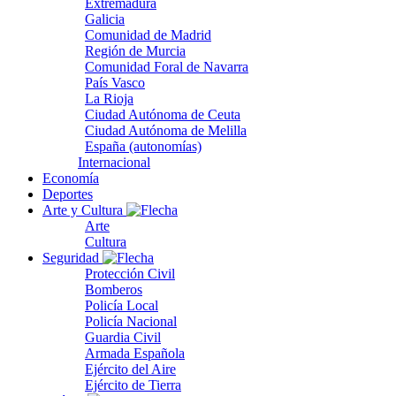
Extremadura
Galicia
Comunidad de Madrid
Región de Murcia
Comunidad Foral de Navarra
País Vasco
La Rioja
Ciudad Autónoma de Ceuta
Ciudad Autónoma de Melilla
España (autonomías)
Internacional
Economía
Deportes
Arte y Cultura
Arte
Cultura
Seguridad
Protección Civil
Bomberos
Policía Local
Policía Nacional
Guardia Civil
Armada Española
Ejército del Aire
Ejército de Tierra