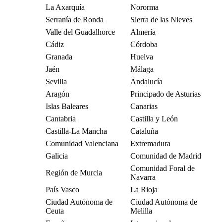
La Axarquía
Nororma
Serranía de Ronda
Sierra de las Nieves
Valle del Guadalhorce
Almería
Cádiz
Córdoba
Granada
Huelva
Jaén
Málaga
Sevilla
Andalucía
Aragón
Principado de Asturias
Islas Baleares
Canarias
Cantabria
Castilla y León
Castilla-La Mancha
Cataluña
Comunidad Valenciana
Extremadura
Galicia
Comunidad de Madrid
Comunidad Foral de
Región de Murcia
Navarra
País Vasco
La Rioja
Ciudad Autónoma de
Ciudad Autónoma de
Ceuta
Melilla