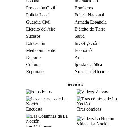
España
Internacional
Protección Civil
Bomberos
Policía Local
Policía Nacional
Guardia Civil
Armada Española
Ejército del Aire
Ejército de Tierra
Sucesos
Salud
Educación
Investigación
Medio ambiente
Economía
Deportes
Arte
Cultura
Iglesia Católica
Reportajes
Noticias del lector
Servicios
Fotos
Vídeos
Encuesta
Tiras cómicas
Vídeos La Noción
Las Columnas