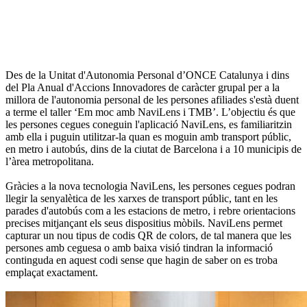
Des de la Unitat d'Autonomia Personal d’ONCE Catalunya i dins
del Pla Anual d'Accions Innovadores de caràcter grupal per a la
millora de l'autonomia personal de les persones afiliades s'està duent
a terme el taller ‘Em moc amb NaviLens i TMB’. L’objectiu és que
les persones cegues coneguin l'aplicació NaviLens, es familiaritzin
amb ella i puguin utilitzar-la quan es moguin amb transport públic,
en metro i autobús, dins de la ciutat de Barcelona i a 10 municipis de
l’àrea metropolitana.
Gràcies a la nova tecnologia NaviLens, les persones cegues podran
llegir la senyalètica de les xarxes de transport públic, tant en les
parades d'autobús com a les estacions de metro, i rebre orientacions
precises mitjançant els seus dispositius mòbils. NaviLens permet
capturar un nou tipus de codis QR de colors, de tal manera que les
persones amb ceguesa o amb baixa visió tindran la informació
continguda en aquest codi sense que hagin de saber on es troba
emplaçat exactament.