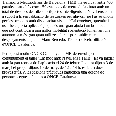
Transports Metropolitans de Barcelona, TMB, ha equipat tant 2.400
parades d'autobús com 159 estacions de metro de la ciutat amb un
total de desenes de milers d'etiquetes intel·ligents de NaviLens com
a suport a la senyalització de les xarxes per afavorir-ne l'ús autònom
per les persones amb discapacitat visual. “Cal conèixer, aprendre i
usar bé aquesta aplicació ja que és una gran ajuda i un bon recurs
que pot contribuir a una millor mobilitat i orientació fomentant una
autonomia més gran quan utilitzes el transport públic en els
desplaçaments”, apunta Maru Bercedo, Tècnic de Rehabilitació
d'ONCE Catalunya.
Per aquest motiu ONCE Catalunya i TMB desenvolupen
conjuntament el taller ‘Em moc amb NaviLens i TMB’. Es va iniciar
amb la part teòrica de l’aplicació el 24 de febrer. I aquest dijous 3 de
març i el proper dijous 10 de març, de 12 a 14 h, es faran dues
proves d’ús. A les sessions pràctiques participen una desena de
persones cegues afiliades a ONCE Catalunya.