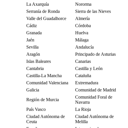
La Axarquía
Nororma
Serranía de Ronda
Sierra de las Nieves
Valle del Guadalhorce
Almería
Cádiz
Córdoba
Granada
Huelva
Jaén
Málaga
Sevilla
Andalucía
Aragón
Principado de Asturias
Islas Baleares
Canarias
Cantabria
Castilla y León
Castilla-La Mancha
Cataluña
Comunidad Valenciana
Extremadura
Galicia
Comunidad de Madrid
Comunidad Foral de
Región de Murcia
Navarra
País Vasco
La Rioja
Ciudad Autónoma de
Ciudad Autónoma de
Ceuta
Melilla