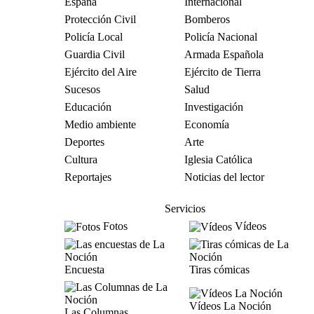
España
Internacional
Protección Civil
Bomberos
Policía Local
Policía Nacional
Guardia Civil
Armada Española
Ejército del Aire
Ejército de Tierra
Sucesos
Salud
Educación
Investigación
Medio ambiente
Economía
Deportes
Arte
Cultura
Iglesia Católica
Reportajes
Noticias del lector
Servicios
Fotos
Vídeos
Encuesta
Tiras cómicas
Vídeos La Noción
Las Columnas