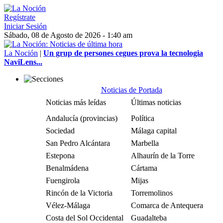
Regístrate
Iniciar Sesión
Sábado, 08 de Agosto de 2026 - 1:40 am
La Noción
|
Un grup de persones cegues prova la tecnologia
NaviLens...
Noticias de Portada
Noticias más leídas
Últimas noticias
Andalucía (provincias)
Política
Sociedad
Málaga capital
San Pedro Alcántara
Marbella
Estepona
Alhaurín de la Torre
Benalmádena
Cártama
Fuengirola
Mijas
Rincón de la Victoria
Torremolinos
Vélez-Málaga
Comarca de Antequera
Costa del Sol Occidental
Guadalteba